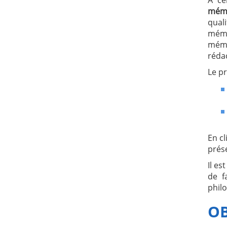
mém
quali
mémo
mém
rédac
Le p
En cl
prése
Il es
de f
phil
OB