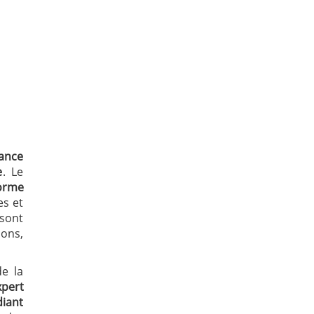
tance
e
. Le
orme
es et
sont
ions,
e la
xpert
diant