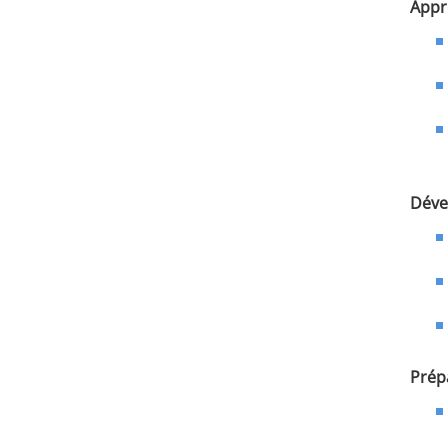
Appr
Déve
Prép