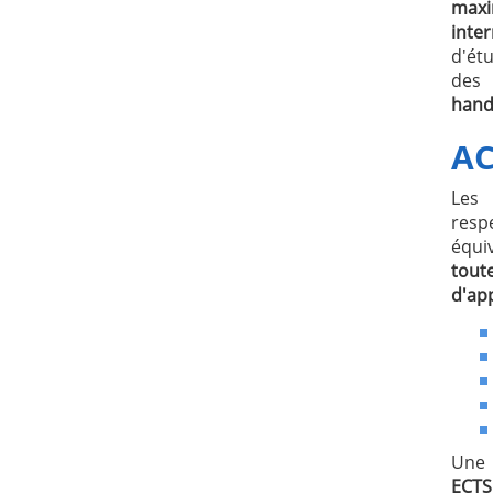
maxi
inte
d'ét
de
hand
AC
Les 
resp
équiv
tout
d'ap
Une 
ECTS