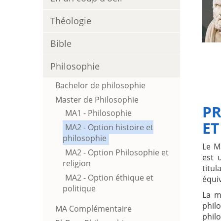
Théologie
Bible
Philosophie
Bachelor de philosophie
Master de Philosophie
PR
MA1 - Philosophie
ET
MA2 - Option histoire et
philosophie
Le M
MA2 - Option Philosophie et
est
religion
titu
MA2 - Option éthique et
équiv
politique
La m
phil
MA Complémentaire
phil