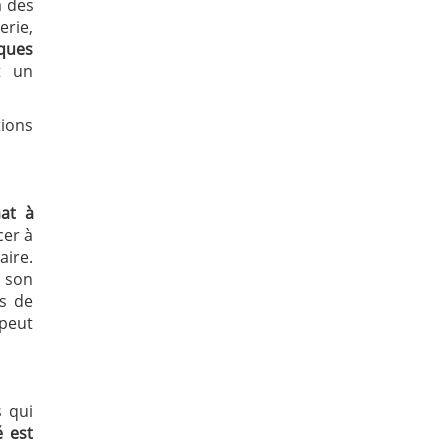
a des
rie,
iques
t un
ions
at à
cer à
aire.
à son
as de
 peut
s qui
é est