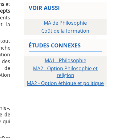
ns
et
VOIR AUSSI
cepts
ments
MA de Philosophie
t la
Coût de la formation
 tout
ÉTUDES CONNEXES
anche
ution
MA1 - Philosophie
, des
u de
MA2 - Option Philosophie et
ption
religion
MA2 - Option éthique et politique
ie»,
e de
e qui
 d’un