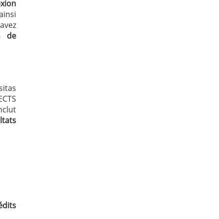
xion
ainsi
 avez
on de
itas
 ECTS
nclut
tats
édits