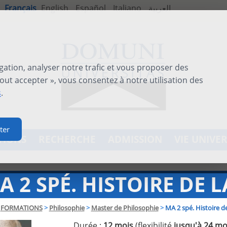
Français
English
Español
Italiano
العربية
gation, analyser notre trafic et vous proposer des
out accepter », vous consentez à notre utilisation des
s
.
ter
TIONS
RECHERCHE
ADMISSION
VIE UNIVER
A 2 SPÉ. HISTOIRE DE 
FORMATIONS
>
Philosophie
>
Master de Philosophie
>
MA 2 spé. Histoire d
Durée :
12 mois
(flexibilité
jusqu'à 24 mo