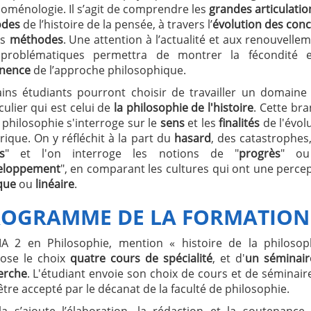
oménologie. Il s’agit de comprendre les
grandes articulatio
odes
de l’histoire de la pensée, à travers l’
évolution des con
es
méthodes
. Une attention à l’actualité et aux renouvelle
problématiques permettra de montrer la fécondité e
inence
de l’approche philosophique.
ains étudiants pourront choisir de travailler un domaine
culier qui est celui de
la philosophie de l'histoire
. Cette br
 philosophie s'interroge sur le
sens
et les
finalités
de l'évol
rique. On y réfléchit à la part du
hasard
, des catastrophes
s
" et l'on interroge les notions de "
progrès
" o
eloppement
", en comparant les cultures qui ont une perce
que
ou
linéaire
.
ROGRAMME DE LA FORMATION
A 2 en Philosophie, mention « histoire de la philosoph
ose le choix
quatre cours de spécialité
, et d'
un séminair
erche
. L'étudiant envoie son choix de cours et de séminair
être accepté par le décanat de la faculté de philosophie.
la s’ajoute l’élaboration, la rédaction et la soutenance