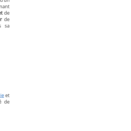
nant
et
de
r
de
s sa
ie
et
é de