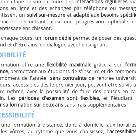
aque étape de son parcours. Les
interactions régulières
, vi
ions en ligne et des échanges par téléphone ou message
ntissent un
suivi sur-mesure
et
adapté aux besoins spécif
hacun, permettant ainsi une progression optimale e
entissage enrichissant.
 chaque cours, un
forum dédié
permet de poser des quest
nd et d'être ainsi en dialogue avec l'enseignant.
XIBILITÉ
ormation offre une
flexibilité maximale
grâce à son
form
ance
, permettant aux étudiants de s'inscrire et de commen
 moment de l'année,
sans contrainte
de rentrée universit
ours, accessibles dès le premier jour, peuvent être suivis 
re rythme, avec la possibilité de faire des pauses en c
in. Les
périodes d'examen sont flexibles
, et l'étudiant
r sa formation sur deux ans
sans frais supplémentaires.
ESSIBILITÉ
 une formation à distance, donc à domicile, aux horaire
 les vôtres, au rythme que vous choisissez, l'
accessibilit