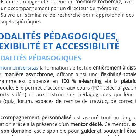
Élaborer, rédiger et soutenir un
mémoire recherche
, avec
un accompagnement par un directeur de mémoire.
Suivre un séminaire de recherche pour approfondir des
sujets spécifiques.
DALITÉS PÉDAGOGIQUES,
EXIBILITÉ ET ACCESSIBILITÉ
DALITÉS PÉDAGOGIQUES
muni Universitas
la formation s’effectue
entièrement à dis
de
manière asynchrone
, offrant ainsi une
flexibilité total
ramme est dispensé en
100 % e-learning
via la
platef
oodle
. Elle permet d’accéder aux cours (PDF téléchargeabl
orts vidéo) et aux instruments pédagogiques qui leur 
ts (quiz, forum, espaces de remise de travaux, de correct
accompagnement personnalisé
est assuré tout au long d
ation grâce à la présence d'un
mentor dédié
. Ce mentor,
e
 son domaine
, est disponible pour
guider
et
soutenir l'étu