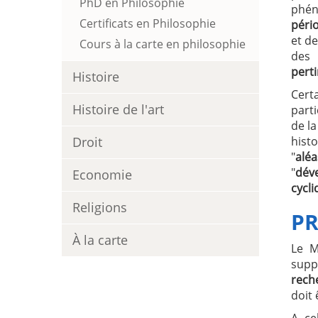
PhD en Philosophie
phén
Certificats en Philosophie
péri
et d
Cours à la carte en philosophie
des 
pert
Histoire
Cert
Histoire de l'art
parti
de la
Droit
histo
"
aléa
"
dév
Economie
cycli
Religions
P
À la carte
Le M
supp
rech
doit 
A ce