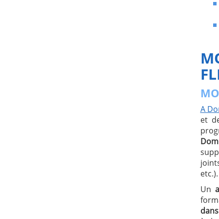
MO
FL
MO
A Do
et 
prog
Dom
supp
join
etc.).
Un
form
dans