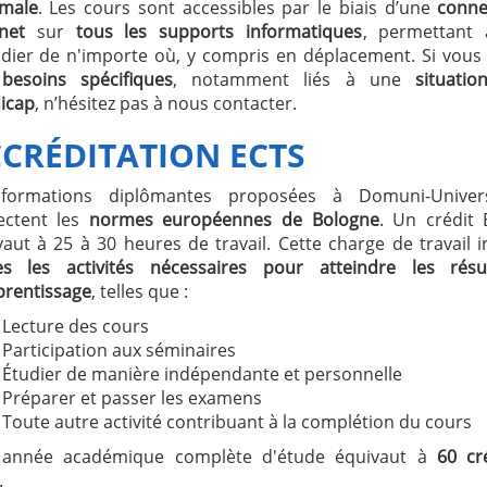
male
. Les cours sont accessibles par le biais d’une
conne
rnet
sur
tous les supports informatiques
, permettant 
udier de n'importe où, y compris en déplacement. Si vous
s
besoins spécifiques
, notamment liés à une
situati
icap
, n’hésitez pas à nous contacter.
CRÉDITATION ECTS
formations diplômantes proposées à Domuni-Univers
ectent les
normes européennes de Bologne
. Un crédit
aut à 25 à 30 heures de travail. Cette charge de travail i
es les activités nécessaires pour atteindre les résul
prentissage
, telles que :
Lecture des cours
Participation aux séminaires
Étudier de manière indépendante et personnelle
Préparer et passer les examens
Toute autre activité contribuant à la complétion du cours
année académique complète d'étude équivaut à
60 cr
.