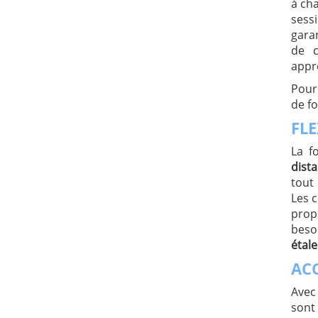
à ch
sess
gara
de c
appr
Pour
de fo
FLE
La f
dist
tout
Les c
prop
beso
étale
ACC
Avec
sont