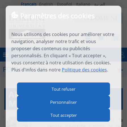
Français
English
Español
Italiano
العربية
Paramètres des cookies
Nous utilisons des cookies pour améliorer votre
navigation, analyser notre trafic et vous
proposer des contenus ou publicités
MENU
personnalisés. En cliquant « Tout accepter »,
Se connecter
vous consentez à notre utilisation des cookies.
FORMATIONS
Plus d'infos dans notre
Politique des cookies
.
Tout refuser
ARISTOTE I: SAVOIRS ET
MÉTHODES
Personnaliser
Tout accepter
Ce cours propose d’investir la
pensée d’Aristote à partir de ses