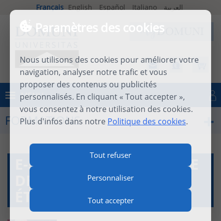
Français
English
Español
Italiano
العربية
Paramètres des cookies
Nous utilisons des cookies pour améliorer votre
navigation, analyser notre trafic et vous
proposer des contenus ou publicités
MENU
personnalisés. En cliquant « Tout accepter »,
Se connecter
vous consentez à notre utilisation des cookies.
FORMATIONS
Plus d'infos dans notre
Politique des cookies
.
Tout refuser
E-SÉMINAIRE : DU MYTHE
DE L’ANDROGYNIE AUX
Personnaliser
ÉTUDES DU GENRE
Tout accepter