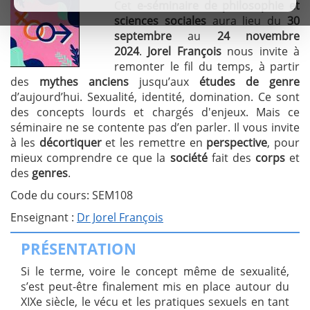
Cet
e-séminaire de philosophie et
sciences sociales
aura lieu du
30
septembre
au
24 novembre
2024
.
Jorel François
nous invite à
remonter le fil du temps, à partir
des
mythes anciens
jusqu’aux
études de genre
d’aujourd’hui. Sexualité, identité, domination. Ce sont
des concepts lourds et chargés d'enjeux. Mais ce
séminaire ne se contente pas d’en parler. Il vous invite
à les
décortiquer
et les remettre en
perspective
, pour
mieux comprendre ce que la
société
fait des
corps
et
des
genres
.
Code du cours: SEM108
Enseignant :
Dr Jorel François
PRÉSENTATION
Si le terme, voire le concept même de sexualité,
s’est peut-être finalement mis en place autour du
XIXe siècle, le vécu et les pratiques sexuels en tant