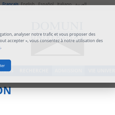
Français
English
Español
Italiano
العربية
gation, analyser notre trafic et vous proposer des
out accepter », vous consentez à notre utilisation des
s
.
ter
TIONS
RECHERCHE
ADMISSION
VIE UNIVER
ON