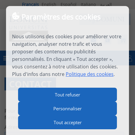
Français
English
Español
Italiano
العربية
Paramètres des cookies
Nous utilisons des cookies pour améliorer votre
navigation, analyser notre trafic et vous
proposer des contenus ou publicités
MENU
personnalisés. En cliquant « Tout accepter »,
Se connecter
vous consentez à notre utilisation des cookies.
Plus d'infos dans notre
Politique des cookies
.
CONTACT
Tout refuser
Personnaliser
Pour nous contacter, merci de renseigner ce
formulaire :
Tout accepter
Adresse email