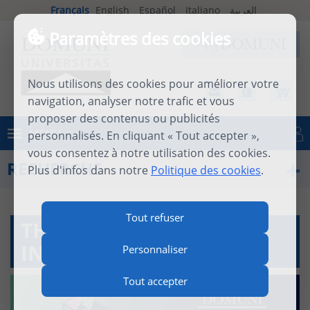
Français
English
Español
Italiano
العربية
Paramètres des cookies
Nous utilisons des cookies pour améliorer votre
navigation, analyser notre trafic et vous
proposer des contenus ou publicités
MENU
personnalisés. En cliquant « Tout accepter »,
Se connecter
vous consentez à notre utilisation des cookies.
RECHERCHE
Plus d'infos dans notre
Politique des cookies
.
Tout refuser
THE DOMUNI RESEARCH
INSTITUTE (DRI)
Personnaliser
Tout accepter