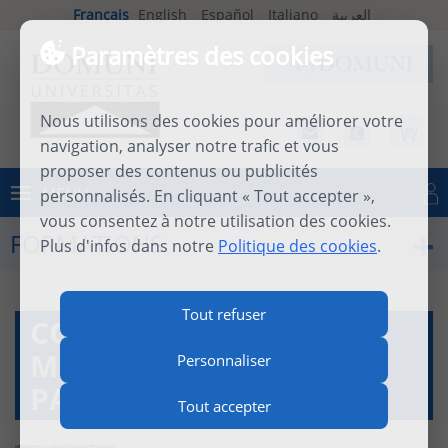
Français
English
Español
Italiano
العربية
Paramètres des cookies
Nous utilisons des cookies pour améliorer votre
navigation, analyser notre trafic et vous
proposer des contenus ou publicités
MENU
personnalisés. En cliquant « Tout accepter »,
Se connecter
vous consentez à notre utilisation des cookies.
FORMATIONS
Plus d'infos dans notre
Politique des cookies
.
Tout refuser
COURS DE
MÉTAPHYSIQUE 2ÈME
Personnaliser
PARTIE
Tout accepter