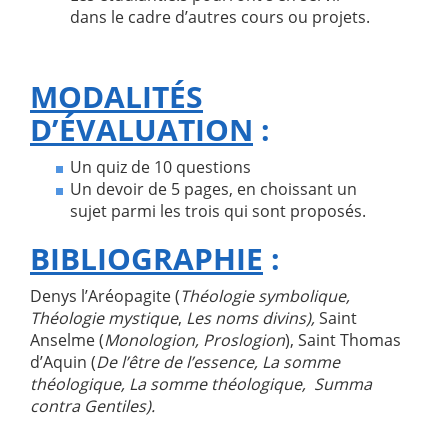
dans le cadre d’autres cours ou projets.
MODALIT
ÉS
D’ÉVALUATION
:
Un quiz de 10 questions
Un devoir de 5 pages, en choissant un
sujet parmi les trois qui sont proposés.
BIBLIOGRAPHIE
:
Denys l’Aréopagite (
Th
éologie symbolique,
Théologie mystique
,
Les noms divins),
Saint
Anselme (
Monologion, Proslogion
), Saint Thomas
d’Aquin (
De l
’être de l
’essence, La somme
th
éologique, La somme th
éologique, Summa
contra Gentiles).