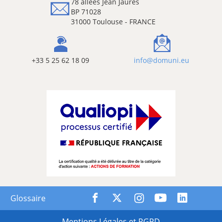
78 allées Jean Jaurès
BP 71028
31000 Toulouse - FRANCE
+33 5 25 62 18 09
info@domuni.eu
Glossaire
Mentions Légales et RGPD