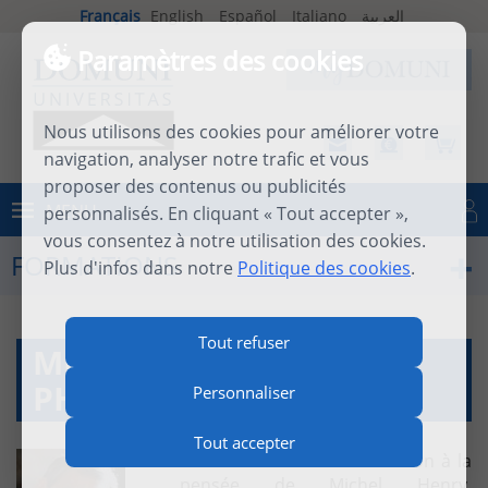
Français
English
Español
Italiano
العربية
Paramètres des cookies
Nous utilisons des cookies pour améliorer votre
navigation, analyser notre trafic et vous
proposer des contenus ou publicités
MENU
personnalisés. En cliquant « Tout accepter »,
Se connecter
vous consentez à notre utilisation des cookies.
FORMATIONS
Plus d'infos dans notre
Politique des cookies
.
Tout refuser
MICHEL HENRY,
PHILOSOPHE DE LA FOI
Personnaliser
Tout accepter
Ce cours est une introduction à la
pensée de Michel Henry,