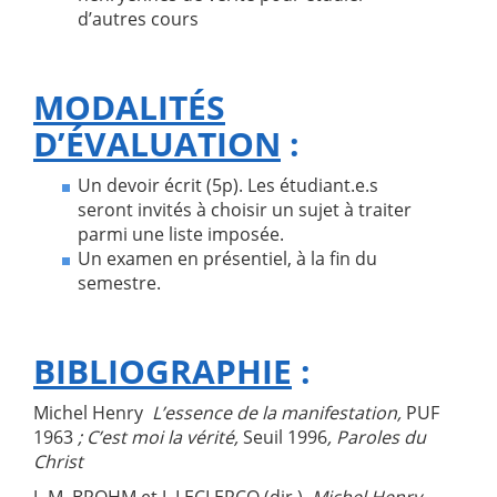
d’autres cours
MODALITÉS
D’ÉVALUATION
:
Un devoir écrit (5p). Les étudiant.e.s
seront invités à choisir un sujet à traiter
parmi une liste imposée.
Un examen en présentiel, à la fin du
semestre.
BIBLIOGRAPHIE
:
Michel Henry
L’essence de la manifestation,
PUF
1963
; C’est moi la vérité,
Seuil 1996
, Paroles du
Christ
J.-M. BROHM et J. LECLERCQ (dir.),
Michel Henry
,