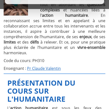
tout en abordant les
questions
complexes
et nuancées liées à
l’
action humanitaire
. En
reconnaissant ses limites et en appelant à une
collaboration accrue entre tous les intervenants et les
instances, il aspire à contribuer à une meilleure
compréhension de l’humanitaire, de ses
enjeux
, de ses
limites
et des
défis
à relever. Et ce, pour une pratique
plus éclairée de l’humanitaire et un
vivre-ensemble
harmonieux.
Code du cours: PH310
Enseignant :
Pr Claude Valentin
PRÉSENTATION DU
COURS SUR
L'HUMANITAIRE
L’
action humanitaire
est sous les feux des