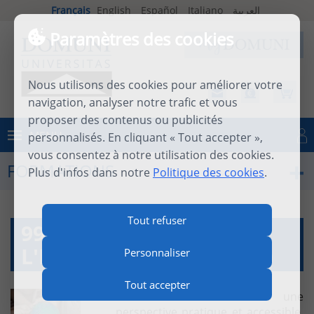
Français
English
Español
Italiano
العربية
Paramètres des cookies
Nous utilisons des cookies pour améliorer votre
navigation, analyser notre trafic et vous
proposer des contenus ou publicités
MENU
personnalisés. En cliquant « Tout accepter »,
Se connecter
vous consentez à notre utilisation des cookies.
FORMATIONS
Plus d'infos dans notre
Politique des cookies
.
Tout refuser
99 QUESTIONS SUR
L'HUMANITAIRE (PH310)
Personnaliser
Tout accepter
Ce cours vise à offrir une
perspective pratique et accessible,