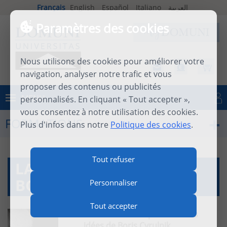
Français
English
Español
Italiano
العربية
Paramètres des cookies
Nous utilisons des cookies pour améliorer votre
navigation, analyser notre trafic et vous
proposer des contenus ou publicités
MENU
personnalisés. En cliquant « Tout accepter »,
Se connecter
vous consentez à notre utilisation des cookies.
FORMATIONS
Plus d'infos dans notre
Politique des cookies
.
Tout refuser
LA VIE ET LA PENSÉE DE
BORIS CYRULNIK
Personnaliser
Tout accepter
D'où viennent
la pensée et les
idées de Boris Cyrulnik
,