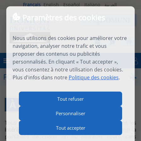
Français
English
Español
Italiano
العربية
Paramètres des cookies
Nous utilisons des cookies pour améliorer votre
navigation, analyser notre trafic et vous
proposer des contenus ou publicités
MENU
personnalisés. En cliquant « Tout accepter »,
Se connecter
vous consentez à notre utilisation des cookies.
FORMATIONS
Plus d'infos dans notre
Politique des cookies
.
Tout refuser
À LA CARTE
Personnaliser
Tous les cours sont accessibles
à la carte,
suivant les
Tout accepter
intérêts de chacun
. Domuni-Universitas offre ainsi la
possibilité de choisir un ou plusieurs cours, sans