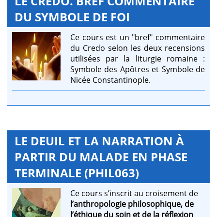
LE CREDO. BREF COMMENTAIRE
DU SYMBOLE DE FOI
Ce cours est un "bref" commentaire
du Credo selon les deux recensions
utilisées par la liturgie romaine :
Symbole des Apôtres et Symbole de
Nicée Constantinople.
LE DEUIL ET LA NARRATION À
PARTIR DU MALADE EN PHASE
TERMINALE (PHIL063)
Ce cours s’inscrit au croisement de
l’anthropologie philosophique, de
l’éthique du soin et de la réflexion