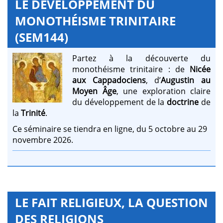
LE DÉVELOPPEMENT DU
MONOTHÉISME TRINITAIRE
(SEM144)
Partez à la découverte du
monothéisme trinitaire : de
Nicée
aux Cappadociens
, d’
Augustin au
Moyen Âge
, une exploration claire
du développement de la
doctrine
de
la
Trinité
.
Ce séminaire se tiendra en ligne, du 5 octobre au 29
novembre 2026.
LE FAIT RELIGIEUX, LA QUESTION
DES RELIGIONS