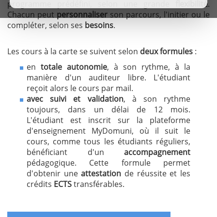
programme prédéfini, selon une grande
flexibilité
.
Chacun peut
personnaliser
son parcours, l'initier ou le
compléter, selon ses
besoins
.
Les cours à la carte se suivent selon
deux formules
:
en
totale autonomie
, à son rythme, à la
manière d'un auditeur libre. L'étudiant
reçoit alors le cours par mail.
avec suivi et validation
, à son rythme
toujours, dans un délai de 12 mois.
L'étudiant est inscrit sur la plateforme
d'enseignement MyDomuni, où il suit le
cours, comme tous les étudiants réguliers,
bénéficiant d'un
accompagnement
pédagogique. Cette formule permet
d'obtenir une
attestation
de réussite et les
crédits
ECTS
transférables.