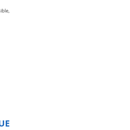
ible,
UE