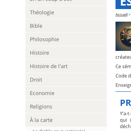
E
Théologie
Accueil
>
Bible
Philosophie
Histoire
créateu
Histoire de l'art
Ce sémi
Code d
Droit
Enseig
Economie
PR
Religions
Y’a-t
À la carte
qui 
déchi