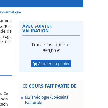
tion esthétique
n comme
ique,
AVEC SUIVI ET
VALIDATION
tude de
terroge
le des
Frais d'inscription :
350,00 €
Ajouter au panier
CE COURS FAIT PARTIE DE
e. Ce
M2 Théologie -Spécialité
 son
Pastorale
usion