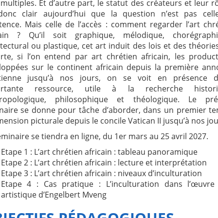
multiples. Et d’autre part, le statut des créateurs et leur rôl
donc clair aujourd’hui que la question n’est pas cell
stence. Mais celle de l’accès : comment regarder l’art chr
cain ? Qu’il soit graphique, mélodique, chorégraphi
tectural ou plastique, cet art induit des lois et des théorie
orte, si l’on entend par art chrétien africain, les produc
loppées sur le continent africain depuis la première an
tienne jusqu’à nos jours, on se voit en présence d
ortante ressource, utile à la recherche histori
ropologique, philosophique et théologique. Le pré
naire se donne pour tâche d’aborder, dans un premier t
mension picturale depuis le concile Vatican II jusqu’à nos jou
minaire se tiendra en ligne, du 1er mars au 25 avril 2027.
Etape 1 : L’art chrétien africain : tableau panoramique
Etape 2 : L’art chrétien africain : lecture et interprétation
Etape 3 : L’art chrétien africain : niveaux d’inculturation
Etape 4 : Cas pratique : L’inculturation dans l’œuvre
artistique d’Engelbert Mveng
JECTIFS PÉDAGOGIQUES