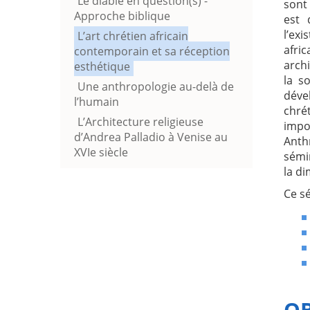
Le diable en question(s) -
sont 
Approche biblique
est 
l’exi
L’art chrétien africain
afri
contemporain et sa réception
archi
esthétique
la s
Une anthropologie au-delà de
déve
l’humain
chré
L’Architecture religieuse
imp
d’Andrea Palladio à Venise au
Anth
XVIe siècle
sémi
la di
Ce sé
OB