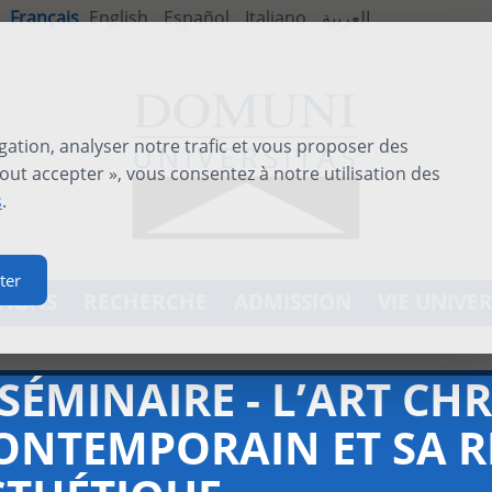
Français
English
Español
Italiano
العربية
gation, analyser notre trafic et vous proposer des
out accepter », vous consentez à notre utilisation des
s
.
ter
TIONS
RECHERCHE
ADMISSION
VIE UNIVER
-SÉMINAIRE - L’ART CH
ONTEMPORAIN ET SA R