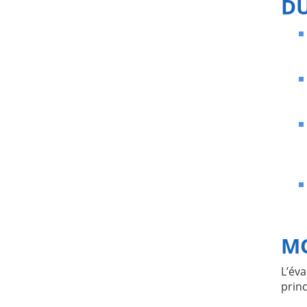
DU
MO
L’év
princ