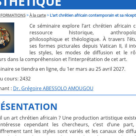
STHÉTIQUE
FORMATIONS
>
À la carte
>
L’art chrétien africain contemporain et sa récep
Ce séminaire explore l’art chrétien africai
ressource historique, anthropolog
philosophique et théologique. À travers l’é
ses formes picturales depuis Vatican II, il in
les styles, les modes de diffusion et le rô
rs dans la compréhension et l’interprétation de cet art.
naire se tiendra en ligne, du 1er mars au 25 avril 2027.
u cours: 2432
nant :
Dr. Grégoire ABESSOLO AMOUGOU
ÉSENTATION
-il un art chrétien africain ? Une production artistique exist
intéresse cependant les chercheurs, c’est d’une part,
ffrement tant les styles sont variés et les canaux de diff