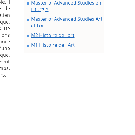
e. Il
Master of Advanced Studies en
e de
Liturgie
étien
Master of Advanced Studies Art
que,
et Foi
s. De
tions
M2 Histoire de l'art
nonce
M1 Histoire de l'Art
’une
que,
sent
emps,
rs.