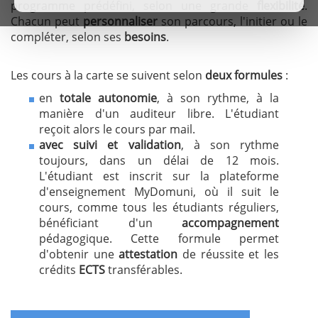
programme prédéfini, selon une grande
flexibilité
.
Chacun peut
personnaliser
son parcours, l'initier ou le
compléter, selon ses
besoins
.
Les cours à la carte se suivent selon
deux formules
:
en
totale autonomie
, à son rythme, à la
manière d'un auditeur libre. L'étudiant
reçoit alors le cours par mail.
avec suivi et validation
, à son rythme
toujours, dans un délai de 12 mois.
L'étudiant est inscrit sur la plateforme
d'enseignement MyDomuni, où il suit le
cours, comme tous les étudiants réguliers,
bénéficiant d'un
accompagnement
pédagogique. Cette formule permet
d'obtenir une
attestation
de réussite et les
crédits
ECTS
transférables.