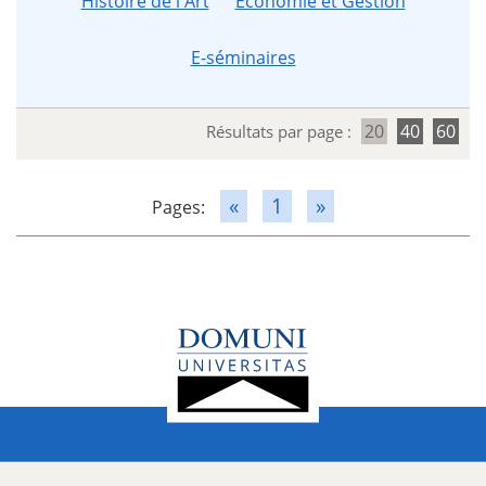
Histoire de l'Art
Économie et Gestion
E-séminaires
20
40
60
Résultats par page :
«
1
»
Pages: