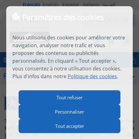
Français
English
Español
Italiano
العربية
Paramètres des cookies
Nous utilisons des cookies pour améliorer votre
navigation, analyser notre trafic et vous
proposer des contenus ou publicités
MENU
personnalisés. En cliquant « Tout accepter »,
Se connecter
vous consentez à notre utilisation des cookies.
FORMATIONS
Plus d'infos dans notre
Politique des cookies
.
Tout refuser
À LA CARTE
Personnaliser
Tous les cours sont accessibles
à la carte,
suivant les
Tout accepter
intérêts de chacun
. Domuni-Universitas offre ainsi la
possibilité de choisir un ou plusieurs cours, sans