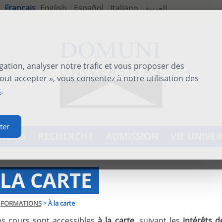
Français
English
Español
Italiano
العربية
gation, analyser notre trafic et vous proposer des
out accepter », vous consentez à notre utilisation des
s
.
ter
TIONS
RECHERCHE
ADMISSION
VIE UNIVER
 LA CARTE
FORMATIONS
>
À la carte
es cours sont accessibles
à la carte,
suivant les
intérêts 