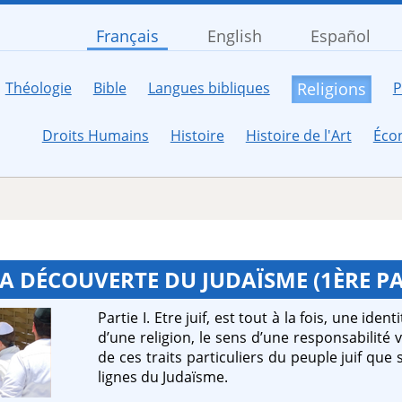
Français
English
Español
Théologie
Bible
Langues bibliques
P
Religions
Droits Humains
Histoire
Histoire de l'Art
Éco
LA DÉCOUVERTE DU JUDAÏSME (1ÈRE PA
Partie I. Etre juif, est tout à la fois, une ide
d’une religion, le sens d’une responsabilité
de ces traits particuliers du peuple juif qu
lignes du Judaïsme.