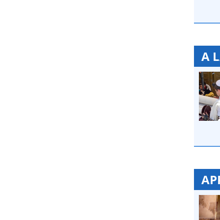
A 
AP