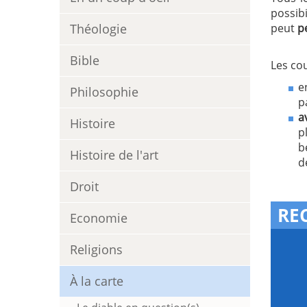
possib
Théologie
peut
p
Bible
Les cou
e
Philosophie
p
a
Histoire
p
b
Histoire de l'art
d
Droit
RE
Economie
Religions
À la carte