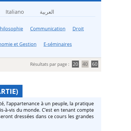
Italiano
العربية
hilosophie
Communication
Droit
nomie et Gestion
E-séminaires
20
40
60
Résultats par page :
RTIE)
ntité, l’appartenance à un peuple, la pratique
 vis-à-vis du monde. C’est en tenant compte
e seront dressées dans ce cours les grandes