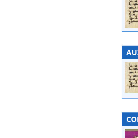
AU
CO