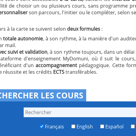
ilité de choisir un ou plusieurs cours, sans programme pr
ersonnaliser
son parcours, l'initier ou le compléter, selon s
rs à la carte se suivent selon
deux formules
:
n
totale autonomie
, à son rythme, à la manière d'un auditeur
ar mail.
vec suivi et validation
, à son rythme toujours, dans un délai d
lateforme d'enseignement MyDomuni, où il suit le cours,
énéficiant d'un
accompagnement
pédagogique. Cette for
e réussite et les crédits
ECTS
transférables.
CHERCHER LES COURS
Français
English
Español