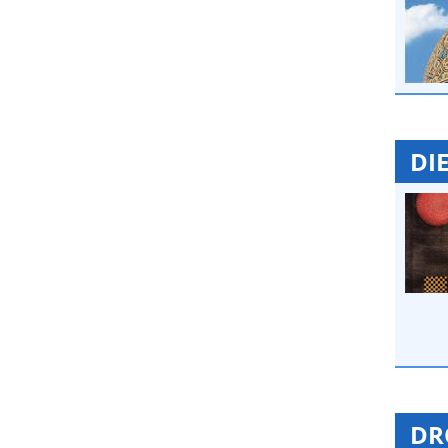
DIE
DR