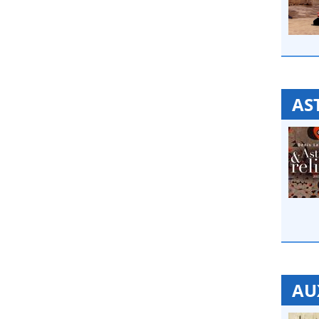
AS
AU