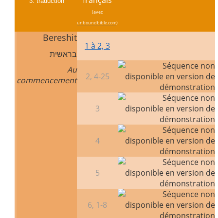
3.
traduction
(avec
unboundbible.com
)
Bereshit
1 à 2, 3
בראשית
Au
2, 4-25
commencement
3
4
5
6, 1-8