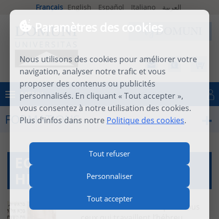
Français
English
Español
Italiano
العربية
Paramètres des cookies
Nous utilisons des cookies pour améliorer votre
navigation, analyser notre trafic et vous
proposer des contenus ou publicités
MENU
personnalisés. En cliquant « Tout accepter »,
Se connecter
vous consentez à notre utilisation des cookies.
FORMATIONS
Plus d'infos dans notre
Politique des cookies
.
Tout refuser
ECOUTER LA BIBLE EN
HÉBREU
Personnaliser
Tout accepter
Voici un outil de choix pour tous
ceux qui travaillent l’hébreu