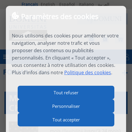
Français
English
Español
Italiano
العربية
Paramètres des cookies
Nous utilisons des cookies pour améliorer votre
navigation, analyser notre trafic et vous
proposer des contenus ou publicités
MENU
personnalisés. En cliquant « Tout accepter »,
Se connecter
vous consentez à notre utilisation des cookies.
FORMATIONS
Plus d'infos dans notre
Politique des cookies
.
Tout refuser
MAS HISTOIRE DU
CHRISTIANISME
Personnaliser
Tout accepter
Durée :
12
mois
(flexibilité
jusqu'à 24 mois)