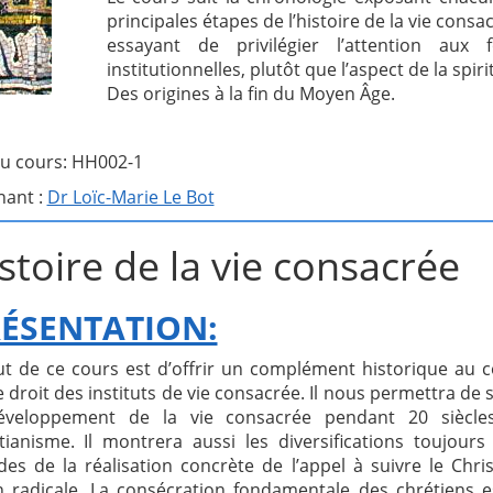
principales étapes de l’histoire de la vie consa
essayant de privilégier l’attention aux 
institutionnelles, plutôt que l’aspect de la spiri
Des origines à la fin du Moyen Âge.
u cours: HH002-1
nant :
Dr Loïc-Marie Le Bot
stoire de la vie consacrée
ÉSENTATION:
ut de ce cours est d’offrir un complément historique au 
e droit des instituts de vie consacrée. Il nous permettra de s
éveloppement de la vie consacrée pendant 20 siècle
stianisme. Il montrera aussi les diversifications toujours
des de la réalisation concrète de l’appel à suivre le Chri
n radicale. La consécration fondamentale des chrétiens e