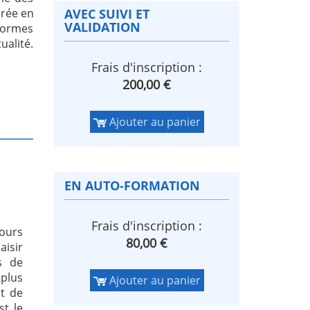
crée en
AVEC SUIVI ET
VALIDATION
formes
tualité.
Frais d'inscription :
200,00 €
Ajouter au panier
EN AUTO-FORMATION
Frais d'inscription :
cours
80,00 €
aisir
s de
 plus
Ajouter au panier
st de
st le