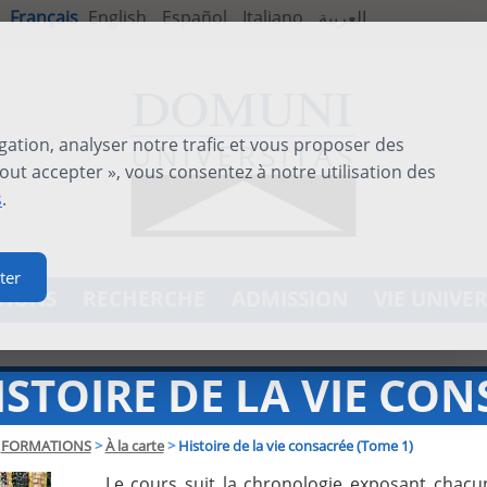
Français
English
Español
Italiano
العربية
gation, analyser notre trafic et vous proposer des
out accepter », vous consentez à notre utilisation des
s
.
ter
TIONS
RECHERCHE
ADMISSION
VIE UNIVER
ISTOIRE DE LA VIE CON
FORMATIONS
>
À la carte
>
Histoire de la vie consacrée (Tome 1)
Le cours suit la chronologie exposant chacu