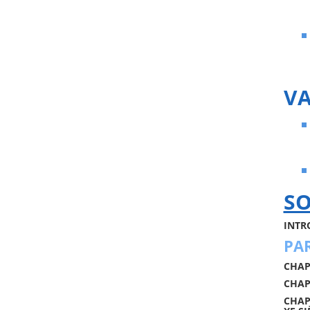
VA
S
INTR
PAR
CHAPI
CHAP
CHAP