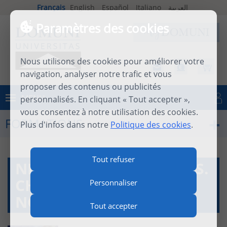
Français
English
Español
Italiano
العربية
Paramètres des cookies
Nous utilisons des cookies pour améliorer votre
navigation, analyser notre trafic et vous
proposer des contenus ou publicités
MENU
personnalisés. En cliquant « Tout accepter »,
Se connecter
vous consentez à notre utilisation des cookies.
FORMATIONS
Plus d'infos dans notre
Politique des cookies
.
Tout refuser
NEW TESTAMENT EVENTS.
CHRONOLOGIE DU
Personnaliser
NOUVEAU TESTAMENT
Tout accepter