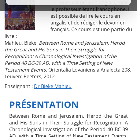
Ce cours est écrit en anglais, mais
le professeur étant francophone, il
est possible de lire le cours en
angalis et de rédiger le devoir en
français. Ce cours est une partie du
livre :
Mahieu, Bieke.
Between Rome and Jerusalem. Herod
the Great and His Sons in Their Struggle for
Recognition: A Chronological Investigation of the
Period 40 BC-39 AD, with a Time Setting of New
Testament Events
. Orientalia Lovaniensia Analecta 208.
Leuven: Peeters, 2012.
Enseignant :
Dr Bieke Mahieu
PRÉSENTATION
Between Rome and Jerusalem. Herod the Great
and His Sons in Their Struggle for Recognition: A
Chronological Investigation of the Period 40 BC-39
AD, with a Time Setting of New Testament Events.