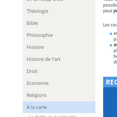
possib
Théologie
peut
p
Bible
Les cou
e
Philosophie
p
a
Histoire
p
b
Histoire de l'art
d
Droit
RE
Economie
Religions
À la carte