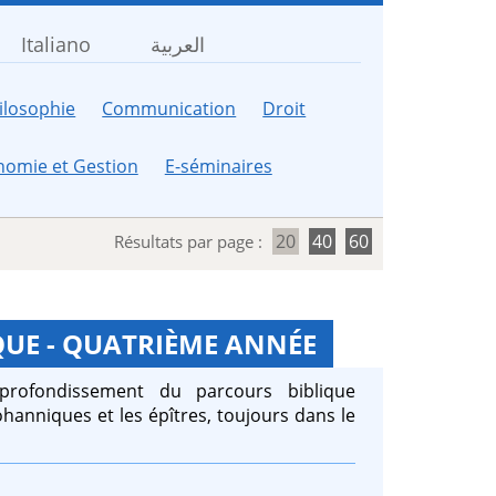
Italiano
العربية
ilosophie
Communication
Droit
nomie et Gestion
E-séminaires
20
40
60
Résultats par page :
UE - QUATRIÈME ANNÉE
profondissement du parcours biblique
ohanniques et les épîtres, toujours dans le