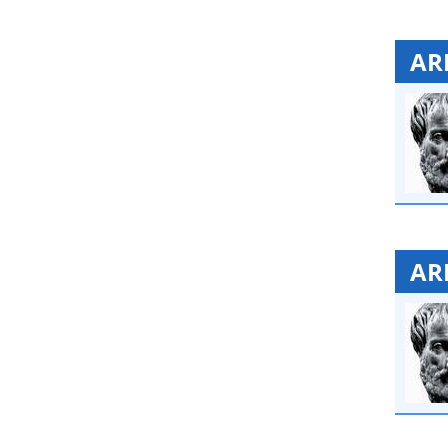
AR
ARI