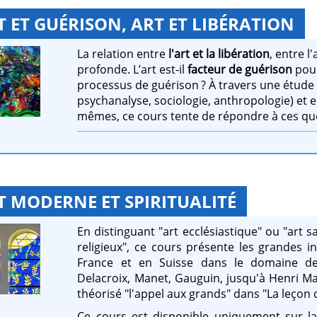
T ET GUÉRISON, ART ET LIBÉRATION
La relation entre
l'art et la libération
, entre l
profonde. L’art est-il
facteur de guérison
pour
processus de guérison ? À travers une étud
psychanalyse, sociologie, anthropologie) et e
mêmes, ce cours tente de répondre à ces qu
T MODERNE ET SPIRITUALITÉ
En distinguant "art ecclésiastique" ou "art sac
religieux", ce cours présente les grandes i
France et en Suisse dans le domaine de l
Delacroix, Manet, Gauguin, jusqu'à Henri Ma
théorisé "l'appel aux grands" dans "La leçon 
Ce cours est disponible uniquement sur l