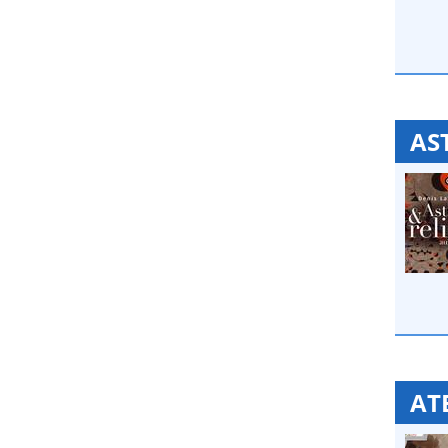
AS
AT