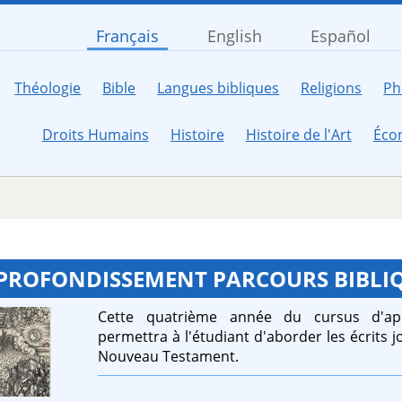
Français
English
Español
Théologie
Bible
Langues bibliques
Religions
Ph
Droits Humains
Histoire
Histoire de l'Art
Éco
PROFONDISSEMENT PARCOURS BIBLIQ
Cette quatrième année du cursus d'ap
permettra à l'étudiant d'aborder les écrits j
Nouveau Testament.