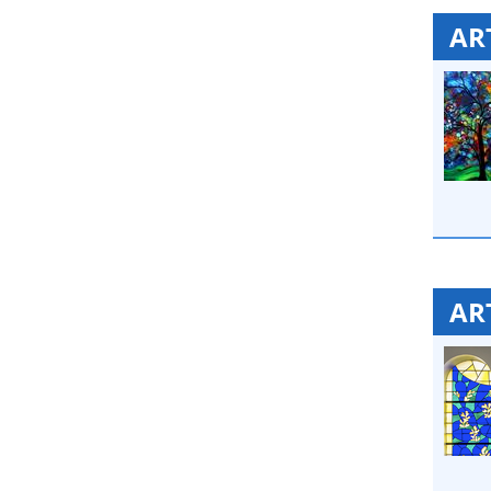
AR
AR