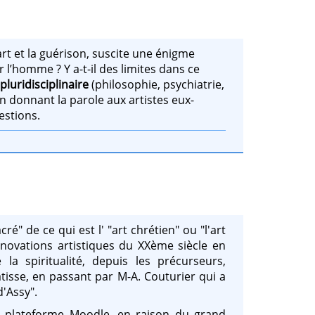
'art et la guérison, suscite une énigme
 l’homme ? Y a-t-il des limites dans ce
e
pluridisciplinaire
(philosophie, psychiatrie,
n donnant la parole aux artistes eux-
estions.
ré" de ce qui est l' "art chrétien" ou "l'art
nnovations artistiques du XXème siècle en
a spiritualité, depuis les précurseurs,
tisse, en passant par M-A. Couturier qui a
d'Assy".
a plateforme Moodle, en raison du grand