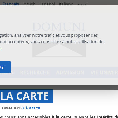
Français
English
Español
Italiano
العربية
gation, analyser notre trafic et vous proposer des
out accepter », vous consentez à notre utilisation des
s
.
ter
TIONS
RECHERCHE
ADMISSION
VIE UNIVER
 LA CARTE
FORMATIONS
>
À la carte
es cours sont accessibles
à la carte,
suivant les
intérêts 