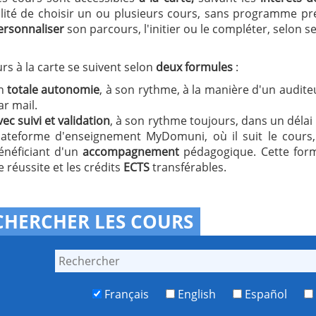
ilité de choisir un ou plusieurs cours, sans programme pr
ersonnaliser
son parcours, l'initier ou le compléter, selon s
rs à la carte se suivent selon
deux formules
:
n
totale autonomie
, à son rythme, à la manière d'un auditeur
ar mail.
vec suivi et validation
, à son rythme toujours, dans un délai d
lateforme d'enseignement MyDomuni, où il suit le cours,
énéficiant d'un
accompagnement
pédagogique. Cette for
e réussite et les crédits
ECTS
transférables.
CHERCHER LES COURS
Français
English
Español