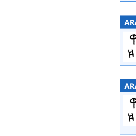
AR
AR