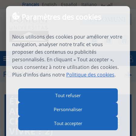
Français
English
Español
Italiano
العربية
Paramètres des cookies
Nous utilisons des cookies pour améliorer votre
navigation, analyser notre trafic et vous
proposer des contenus ou publicités
MENU
personnalisés. En cliquant « Tout accepter »,
Se connecter
vous consentez à notre utilisation des cookies.
FORMATIONS
Plus d'infos dans notre
Politique des cookies
.
Tout refuser
ÉTHIQUE THÉOLOGIQUE
APPROFONDIE B (LA VIE
Personnaliser
CHRÉTIENNE, UN ART DE
Tout accepter
VIVRE ? 2)