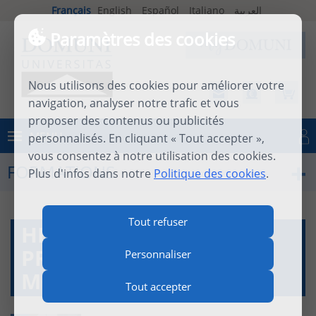
Français
English
Español
Italiano
العربية
Paramètres des cookies
Nous utilisons des cookies pour améliorer votre
navigation, analyser notre trafic et vous
proposer des contenus ou publicités
MENU
personnalisés. En cliquant « Tout accepter »,
Se connecter
vous consentez à notre utilisation des cookies.
FORMATIONS
Plus d'infos dans notre
Politique des cookies
.
Tout refuser
HEIDEGGER, LE
PROBLÈME DE LA
Personnaliser
MODERNITÉ (PHIL040)
Tout accepter