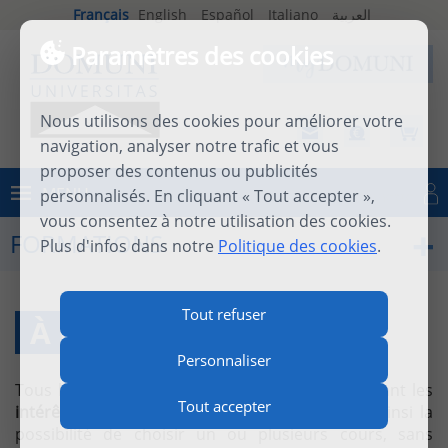
Français
English
Español
Italiano
العربية
Paramètres des cookies
Nous utilisons des cookies pour améliorer votre
navigation, analyser notre trafic et vous
proposer des contenus ou publicités
MENU
personnalisés. En cliquant « Tout accepter »,
Se connecter
vous consentez à notre utilisation des cookies.
FORMATIONS
Plus d'infos dans notre
Politique des cookies
.
Tout refuser
À LA CARTE
Personnaliser
Tous les cours sont accessibles
à la carte,
suivant les
Tout accepter
intérêts de chacun
. Domuni-Universitas offre ainsi la
possibilité de choisir un ou plusieurs cours, sans