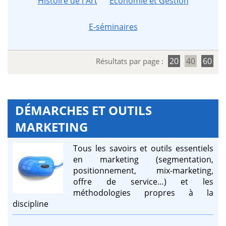
Histoire de l'Art
Économie et Gestion
E-séminaires
20
40
60
Résultats par page :
DÉMARCHES ET OUTILS
MARKETING
Tous les savoirs et outils essentiels
en marketing (segmentation,
positionnement, mix-marketing,
offre de service…) et les
méthodologies propres à la
discipline