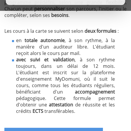
programme prédéfini, selon une grande
flexibilité
.
Chacun peut
personnaliser
son parcours, l'initier ou le
compléter, selon ses
besoins
.
Les cours à la carte se suivent selon
deux formules
:
en
totale autonomie
, à son rythme, à la
manière d'un auditeur libre. L'étudiant
reçoit alors le cours par mail.
avec suivi et validation
, à son rythme
toujours, dans un délai de 12 mois.
L'étudiant est inscrit sur la plateforme
d'enseignement MyDomuni, où il suit le
cours, comme tous les étudiants réguliers,
bénéficiant d'un
accompagnement
pédagogique. Cette formule permet
d'obtenir une
attestation
de réussite et les
crédits
ECTS
transférables.