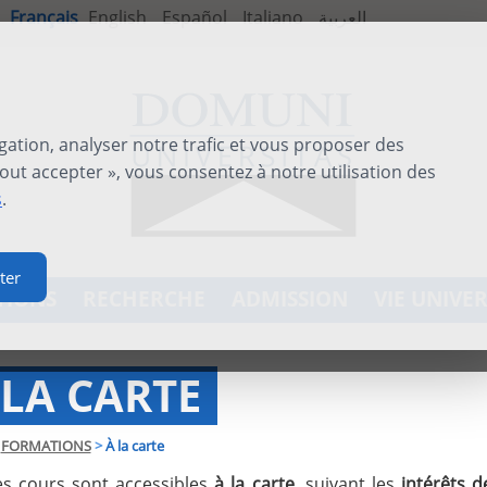
Français
English
Español
Italiano
العربية
gation, analyser notre trafic et vous proposer des
out accepter », vous consentez à notre utilisation des
s
.
ter
TIONS
RECHERCHE
ADMISSION
VIE UNIVER
 LA CARTE
FORMATIONS
>
À la carte
es cours sont accessibles
à la carte,
suivant les
intérêts 