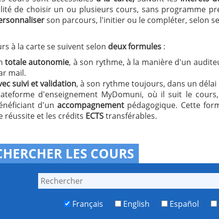
ilité de choisir un ou plusieurs cours, sans programme pr
ersonnaliser
son parcours, l'initier ou le compléter, selon s
rs à la carte se suivent selon
deux formules
:
n
totale autonomie
, à son rythme, à la manière d'un auditeur
ar mail.
vec suivi et validation
, à son rythme toujours, dans un délai d
lateforme d'enseignement MyDomuni, où il suit le cours,
énéficiant d'un
accompagnement
pédagogique. Cette for
e réussite et les crédits
ECTS
transférables.
CHERCHER LES COURS
Français
English
Español