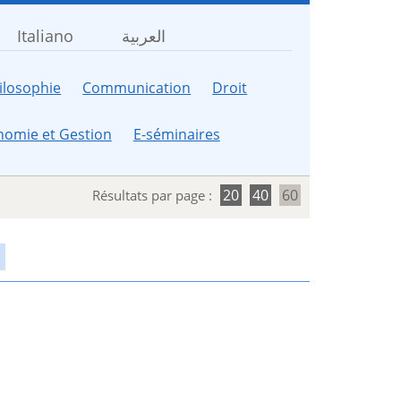
Italiano
العربية
ilosophie
Communication
Droit
nomie et Gestion
E-séminaires
20
40
60
Résultats par page :