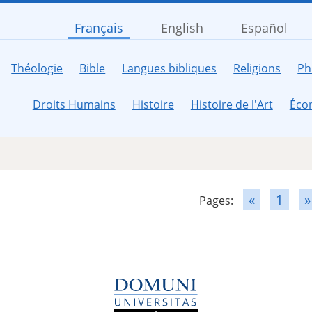
Français
English
Español
Théologie
Bible
Langues bibliques
Religions
Ph
Droits Humains
Histoire
Histoire de l'Art
Éco
«
1
»
Pages: