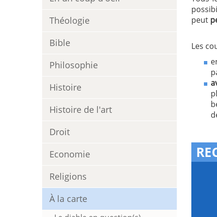
possib
Théologie
peut
p
Bible
Les cou
e
Philosophie
p
a
Histoire
p
b
Histoire de l'art
d
Droit
RE
Economie
Religions
À la carte