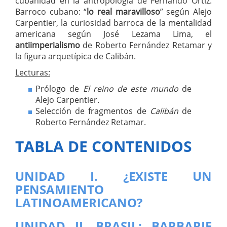
cubanidad en la antropología de Fernando Ortiz.
Barroco cubano: “
lo real maravilloso
” según Alejo
Carpentier, la curiosidad barroca de la mentalidad
americana según José Lezama Lima, el
antiimperialismo
de Roberto Fernández Retamar y
la figura arquetípica de Calibán.
Lecturas:
Prólogo de
El reino de este mundo
de
Alejo Carpentier.
Selección de fragmentos de
Calibán
de
Roberto Fernández Retamar.
TABLA DE CONTENIDOS
UNIDAD I. ¿EXISTE UN
PENSAMIENTO
LATINOAMERICANO?
UNIDAD II. BRASIL: BARBARIE