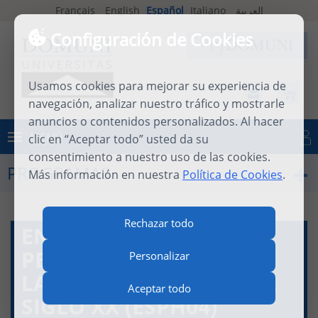
Français
English
Español
Italiano
العربية
Configuración de Cookies
Usamos cookies para mejorar su experiencia de
navegación, analizar nuestro tráfico y mostrarle
anuncios o contenidos personalizados. Al hacer
MENÚ
clic en “Aceptar todo” usted da su
Iniciar sesión
consentimiento a nuestro uso de las cookies.
PROGRAMAS
Más información en nuestra
Política de Cookies
.
Rechazar todo
ENSAYÍSTICA Y
PENSAMIENTO
Personalizar
LATINOAMERICANO DEL
Aceptar todo
SIGLO XX (ESPH04)