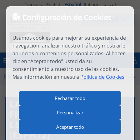
Français
English
Español
Italiano
العربية
Configuración de Cookies
Usamos cookies para mejorar su experiencia de
navegación, analizar nuestro tráfico y mostrarle
anuncios o contenidos personalizados. Al hacer
MENÚ
clic en “Aceptar todo” usted da su
Iniciar sesión
consentimiento a nuestro uso de las cookies.
PROGRAMAS
Más información en nuestra
Política de Cookies
.
Rechazar todo
LA PAZ. GRAMATICAS
FILOSÓFICAS: KANT,
Personalizar
LEVINAS, ARENDT
Aceptar todo
(ESPH12)