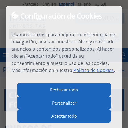
Français
English
Español
Italiano
العربية
Configuración de Cookies
Usamos cookies para mejorar su experiencia de
navegación, analizar nuestro tráfico y mostrarle
anuncios o contenidos personalizados. Al hacer
MENÚ
clic en “Aceptar todo” usted da su
Iniciar sesión
consentimiento a nuestro uso de las cookies.
PROGRAMAS
Más información en nuestra
Política de Cookies
.
Rechazar todo
CURSOS A DISTANCIA:
FORMACIÓN A LA CARTA
Personalizar
Aceptar todo