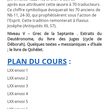
après eux attribuent cette œuvre à 70 traducteurs.
Ce chiffre symbolique évoquerait les 70 anciens de
Nb 11, 24-30, qui prophétisèrent sous l'action de
l'Esprit. Cette tradition remonterait à Flavius
Josèphe (Antiquités XII, 57).
Niveau V – Grec de la Septante . Extraits du
Deutéronome, du livre des Juges (cycle de
Déborah). Quelques textes « messianiques » d’Isaïe
; le livre de Qohélet.
PLAN DU COURS
:
LXX-envoi 1
LXX-envoi 2
LXX-envoi 3
LXX-envoi 4
LXX-envoi 5