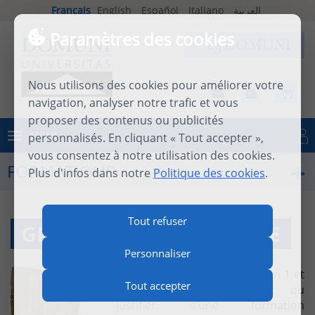
Français
English
Español
Italiano
العربية
Paramètres des cookies
Nous utilisons des cookies pour améliorer votre
navigation, analyser notre trafic et vous
proposer des contenus ou publicités
MENU
personnalisés. En cliquant « Tout accepter »,
Se connecter
vous consentez à notre utilisation des cookies.
FORMATIONS
Plus d'infos dans notre
Politique des cookies
.
Tout refuser
GREC CINQUIÈME ANNÉE
Personnaliser
Prérequis :
avoir fait l’Initiation 1 et
Tout accepter
2 et l’Approfondissement ou
justifier d’une formation