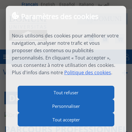
Français
English
Español
Italiano
العربية
Paramètres des cookies
Nous utilisons des cookies pour améliorer votre
navigation, analyser notre trafic et vous
proposer des contenus ou publicités
MENU
personnalisés. En cliquant « Tout accepter »,
Se connecter
vous consentez à notre utilisation des cookies.
VIE UNIVERSITAIRE
Plus d'infos dans notre
Politique des cookies
.
Tout refuser
DR DANIELLE ELLUL
Personnaliser
Tout accepter
PARCOURS PROFESSIONNEL