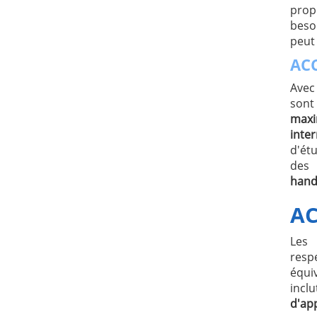
prop
bes
peu
ACC
Avec
sont
maxi
inte
d'ét
de
hand
AC
Les 
resp
équi
incl
d'ap