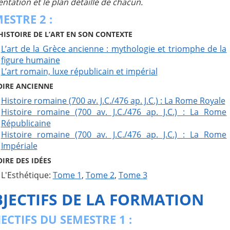
ntation et le plan détaillé de chacun.
ESTRE 2 :
HISTOIRE DE L’ART EN SON CONTEXTE
L’art de la Grèce ancienne : mythologie et triomphe de la
figure humaine
L’art romain, luxe républicain et impérial
OIRE ANCIENNE
Histoire romaine (700 av. J.C./476 ap. J.C.) : La Rome Royale
Histoire romaine (700 av. J.C./476 ap. J.C.) : La Rome
Républicaine
Histoire romaine (700 av. J.C./476 ap. J.C.) : La Rome
Impériale
IRE DES IDÉES
L'Esthétique:
Tome 1
,
Tome 2
,
Tome 3
JECTIFS DE LA FORMATION
ECTIFS DU SEMESTRE 1 :