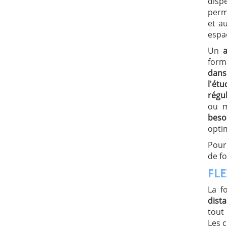
dis
perm
et a
espac
Un
form
dan
l'étu
régul
ou m
beso
optim
Pour
de fo
FLE
La f
dist
tout
Les c