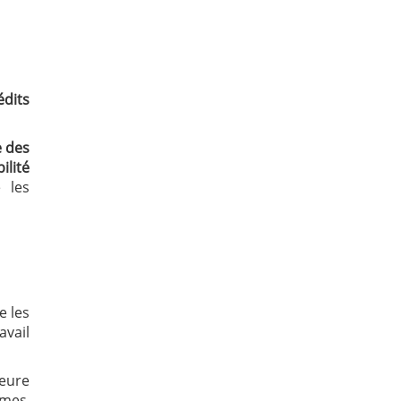
édits
e des
ilité
 les
e les
avail
ieure
ômes.