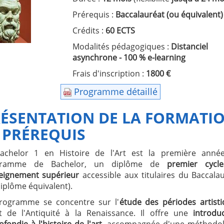
Prérequis :
Baccalauréat
(ou équivalent)
Crédits :
60 ECTS
Modalités pédagogiques :
Distanciel
asynchrone - 100 % e-learning
Frais d'inscription :
1800 €
Programme détaillé
ÉSENTATION DE LA FORMATI
 PRÉREQUIS
achelor 1 en Histoire de l'Art est la première anné
gramme de Bachelor, un diplôme de
premier cycl
seignement supérieur
accessible aux titulaires du Baccala
iplôme équivalent).
rogramme se concentre sur l'
étude des périodes artist
nt de l'Antiquité à la Renaissance. Il offre une
introduc
fondie à l'histoire de l'art,
accompagnée d'une méthodol