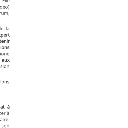
. Elle
idéo)
orum,
e la
xpert
tenir
tions
phone
 aux
sion
ions
at à
cer à
aire.
à son