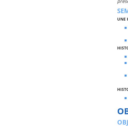
prése
SEM
UNE 
HIST
HISTO
OB
OBJ