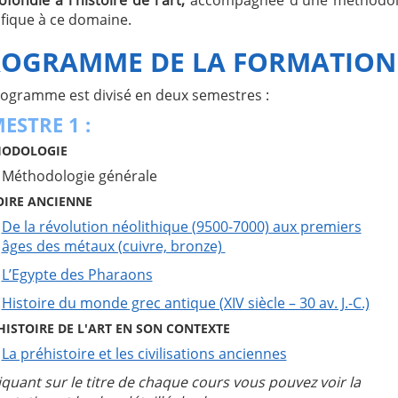
ifique à ce domaine.
ROGRAMME DE LA FORMATION
rogramme est divisé en deux semestres :
ESTRE 1 :
ODOLOGIE
Méthodologie générale
OIRE ANCIENNE
De la révolution néolithique (9500-7000) aux premiers
âges des métaux (cuivre, bronze)
L’Egypte des Pharaons
Histoire du monde grec antique (XIV siècle – 30 av. J.-C.)
HISTOIRE DE L'ART EN SON CONTEXTE
La préhistoire et les civilisations anciennes
iquant sur le titre de chaque cours vous pouvez voir la