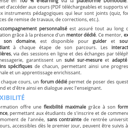
pensé en
100 % e-learning
via la
plateforme Domoodle
et d’accéder aux cours (PDF téléchargeables et supports v
ux instruments pédagogiques qui leur sont joints (quiz, f
es de remise de travaux, de corrections, etc.).
accompagnement personnalisé
est assuré tout au long d
ation grâce à la présence d'un
mentor dédié
. Ce mentor,
e
s son domaine
, est disponible pour
guider
et
sou
diant
à chaque étape de son parcours. Les
interac
ières
, via des sessions en ligne et des échanges par télé
essagerie, garantissent un
suivi sur-mesure
et
adapté
ins spécifiques
de chacun, permettant ainsi une progres
ale et un apprentissage enrichissant.
 chaque cours, un
forum dédié
permet de poser des quest
nd et d'être ainsi en dialogue avec l'enseignant.
XIBILITÉ
ormation offre une
flexibilité maximale
grâce à son
form
ance
, permettant aux étudiants de s'inscrire et de commen
 moment de l'année,
sans contrainte
de rentrée universit
ours, accessibles dès le premier jour, peuvent être suivis 