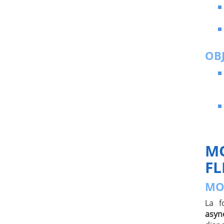
OBJ
MO
FL
MO
La f
asyn