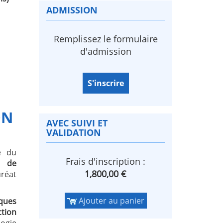
ADMISSION
Remplissez le formulaire
d'admission
S'inscrire
ON
AVEC SUIVI ET
VALIDATION
e du
Frais d'inscription :
e de
1,800,00 €
uréat
Ajouter au panier
iques
tion
ogie