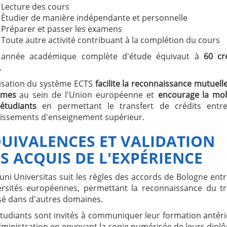
Lecture des cours
Étudier de manière indépendante et personnelle
Préparer et passer les examens
Toute autre activité contribuant à la complétion du cours
année académique complète d'étude équivaut à
60 cr
.
ilisation du système ECTS
facilite la reconnaissance mutuell
ômes
au sein de l'Union européenne et
encourage la mob
étudiants
en permettant le transfert de crédits entre
lissements d'enseignement supérieur.
UIVALENCES ET VALIDATION
S ACQUIS DE L'EXPÉRIENCE
ni Universitas suit les règles des accords de Bologne entr
ersités européennes, permettant la reconnaissance du tr
isé dans d'autres domaines.
étudiants sont invités à communiquer leur formation antér
dministration en envoyant la copie numérisée de leurs dipl