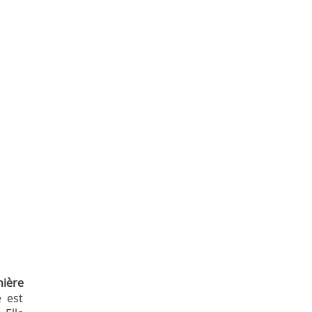
ière
 est