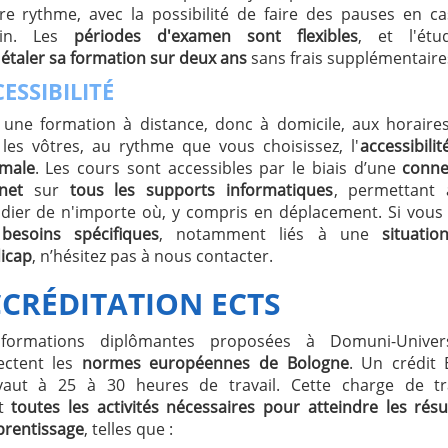
re rythme, avec la possibilité de faire des pauses en c
oin. Les
périodes d'examen sont flexibles
, et l'étu
t
étaler sa formation sur deux ans
sans frais supplémentaire
ESSIBILITÉ
 une formation à distance, donc à domicile, aux horaire
 les vôtres, au rythme que vous choisissez, l'
accessibilit
male
. Les cours sont accessibles par le biais d’une
conne
rnet
sur
tous les supports informatiques
, permettant 
udier de n'importe où, y compris en déplacement. Si vous
s
besoins spécifiques
, notamment liés à une
situati
icap
, n’hésitez pas à nous contacter.
CRÉDITATION ECTS
formations diplômantes proposées à Domuni-Univers
ectent les
normes européennes de Bologne
. Un crédit
vaut à 25 à 30 heures de travail. Cette charge de tra
ut
toutes les activités nécessaires pour atteindre les résu
prentissage
, telles que :