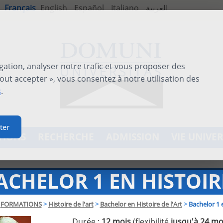
Français
English
Español
Italiano
العربية
gation, analyser notre trafic et vous proposer des
out accepter », vous consentez à notre utilisation des
s
.
ter
TIONS
RECHERCHE
ADMISSION
VIE UNIVER
ACHELOR 1 EN HISTOIR
FORMATIONS
>
Histoire de l'art
>
Bachelor en Histoire de l'Art
>
Bachelor 1 e
Durée :
12 mois
(flexibilité
jusqu'à 24 mo