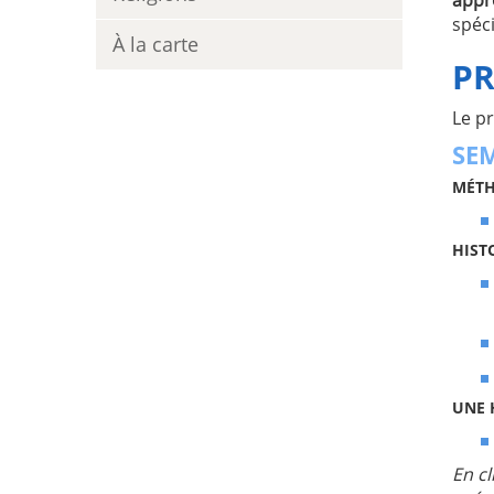
spéc
À la carte
P
Le p
SEM
MÉTH
HIST
UNE 
En cl