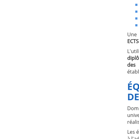
Une 
ECTS
L'ut
dipl
des 
étab
ÉQ
DE
Domu
univ
réal
Les 
à l'a