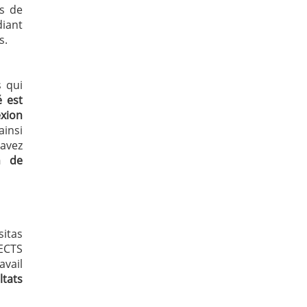
as de
diant
s.
s qui
é est
xion
ainsi
 avez
on de
itas
 ECTS
vail
ltats