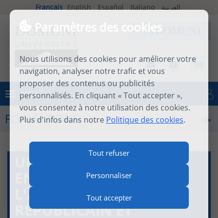
Français
English
Español
Italiano
العربية
Paramètres des cookies
Nous utilisons des cookies pour améliorer votre
navigation, analyser notre trafic et vous
proposer des contenus ou publicités
MENU
personnalisés. En cliquant « Tout accepter »,
Se connecter
vous consentez à notre utilisation des cookies.
FORMATIONS
Plus d'infos dans notre
Politique des cookies
.
Tout refuser
UNE HISTOIRE DE L'ART
EN SON CONTEXTE 3 -
Personnaliser
L'ART ROMAIN, LUXE
Tout accepter
RÉPUBLICAIN ET