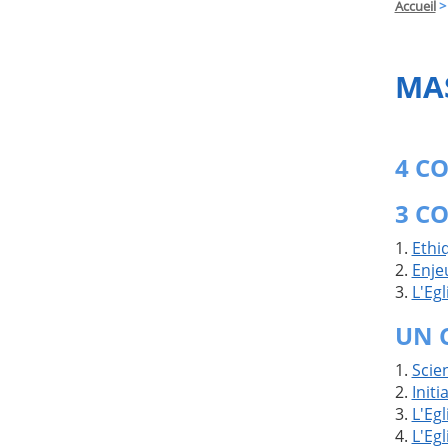
Accueil
>
MA
4 CO
3 CO
1.
Ethi
2.
Enje
3.
L'Egl
UN 
1.
Scie
2.
Initi
3.
L'Eg
4.
L'Eg