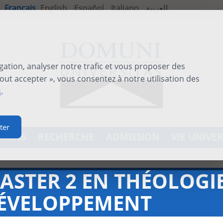
Français
English
Español
Italiano
العربية
gation, analyser notre trafic et vous proposer des
out accepter », vous consentez à notre utilisation des
s
.
ter
TIONS
RECHERCHE
ADMISSION
VIE UNIVER
ASTER 2 EN THÉOLOGI
ÉVELOPPEMENT