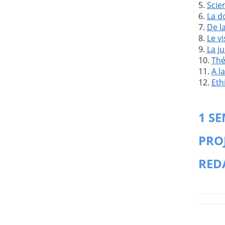
5.
Scien
6.
La do
7.
De l
8.
Le v
9.
La j
10.
Thé
11.
A l
12.
Eth
1 S
PRO
RED