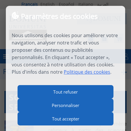
Français
English
Español
Italiano
العربية
Paramètres des cookies
Nous utilisons des cookies pour améliorer votre
navigation, analyser notre trafic et vous
proposer des contenus ou publicités
MENU
personnalisés. En cliquant « Tout accepter »,
Se connecter
vous consentez à notre utilisation des cookies.
FORMATIONS
Plus d'infos dans notre
Politique des cookies
.
Tout refuser
SCIENCES HUMAINES ET
SPIRITUALITÉ
Personnaliser
Tout accepter
Une approche du phénomène
religieux à partir des sciences