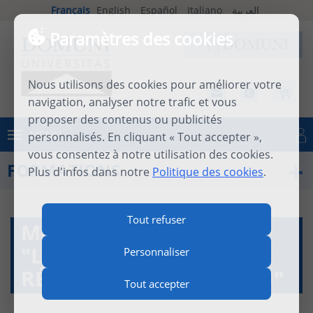
Français
English
Español
Italiano
العربية
Paramètres des cookies
Nous utilisons des cookies pour améliorer votre
navigation, analyser notre trafic et vous
proposer des contenus ou publicités
MENU
personnalisés. En cliquant « Tout accepter »,
Se connecter
vous consentez à notre utilisation des cookies.
FORMATIONS
Plus d'infos dans notre
Politique des cookies
.
Tout refuser
MICHEL VAN AERDE,
"LAISSEZ-VOUS
Personnaliser
RÉCONCILIER AVEC DIEU"
Tout accepter