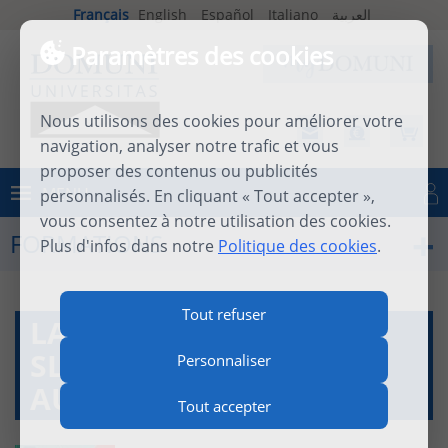
Français
English
Español
Italiano
العربية
Paramètres des cookies
Nous utilisons des cookies pour améliorer votre
navigation, analyser notre trafic et vous
proposer des contenus ou publicités
MENU
personnalisés. En cliquant « Tout accepter »,
Se connecter
vous consentez à notre utilisation des cookies.
FORMATIONS
Plus d'infos dans notre
Politique des cookies
.
Tout refuser
LA PENSÉE DE PETER
SLOTERDIJK (SEM130-
Personnaliser
AUTOMNE 2025)
Tout accepter