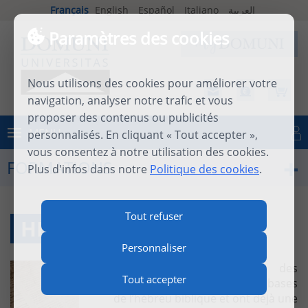
Français
English
Español
Italiano
العربية
Paramètres des cookies
Nous utilisons des cookies pour améliorer votre
navigation, analyser notre trafic et vous
proposer des contenus ou publicités
MENU
personnalisés. En cliquant « Tout accepter »,
Se connecter
vous consentez à notre utilisation des cookies.
FORMATIONS
Plus d'infos dans notre
Politique des cookies
.
Tout refuser
HÉBREU BIBLIQUE IIB
Personnaliser
L’intention est d’offrir à des
Tout accepter
étudiants qui ont acquis les bases
de l’hébreu biblique et ont déjà une