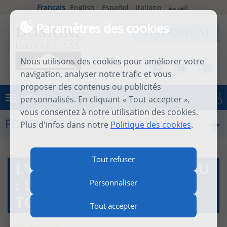
Français
English
Español
Italiano
العربية
Paramètres des cookies
Nous utilisons des cookies pour améliorer votre
navigation, analyser notre trafic et vous
proposer des contenus ou publicités
MENU
personnalisés. En cliquant « Tout accepter »,
Se connecter
vous consentez à notre utilisation des cookies.
FORMATIONS
Plus d'infos dans notre
Politique des cookies
.
Tout refuser
L'ÉVANGILE DE MATTHIEU
: LECTURE SÉMIOTIQUE
Personnaliser
TOME 1
Tout accepter