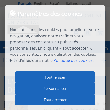
Français
English
Español
Italiano
العربية
Paramètres des cookies
Nous utilisons des cookies pour améliorer votre
navigation, analyser notre trafic et vous
proposer des contenus ou publicités
MENU
personnalisés. En cliquant « Tout accepter »,
Se connecter
vous consentez à notre utilisation des cookies.
FORMATIONS
Plus d'infos dans notre
Politique des cookies
.
Tout refuser
L'AU-DELÀ ET LES FINS
DERNIÈRES
Personnaliser
Tout accepter
Le Père Descouvemont nous initie
aux questions fondamentales de