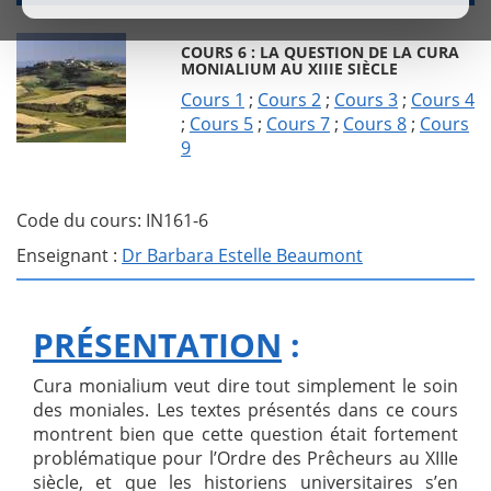
COURS 6 : LA QUESTION DE LA CURA
MONIALIUM AU XIIIE SIÈCLE
Cours 1
;
Cours 2
;
Cours 3
;
Cours 4
;
Cours 5
;
Cours 7
;
Cours 8
;
Cours
9
Code du cours: IN161-6
Enseignant :
Dr Barbara Estelle Beaumont
PRÉSENTATION
:
Cura monialium veut dire tout simplement le soin
des moniales. Les textes présentés dans ce cours
montrent bien que cette question était fortement
problématique pour l’Ordre des Prêcheurs au XIIIe
siècle, et que les historiens universitaires s’en