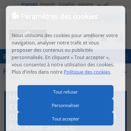
Français
English
Español
Italiano
العربية
Paramètres des cookies
Nous utilisons des cookies pour améliorer votre
navigation, analyser notre trafic et vous
proposer des contenus ou publicités
MENU
personnalisés. En cliquant « Tout accepter »,
Se connecter
vous consentez à notre utilisation des cookies.
FORMATIONS
Plus d'infos dans notre
Politique des cookies
.
Tout refuser
HISTOIRE DOMINICAINE.
COURS 6 : LA QUESTION
Personnaliser
DE LA CURA MONIALIUM
Tout accepter
AU XIIIE SIÈCLE