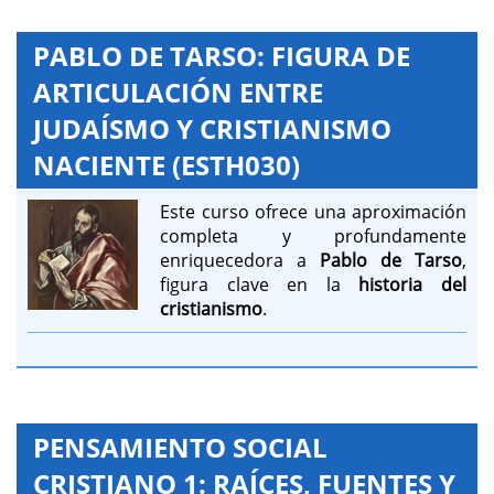
PABLO DE TARSO: FIGURA DE
ARTICULACIÓN ENTRE
JUDAÍSMO Y CRISTIANISMO
NACIENTE (ESTH030)
Este curso ofrece una aproximación
completa y profundamente
enriquecedora a
Pablo de Tarso
,
figura clave en la
historia del
cristianismo
.
PENSAMIENTO SOCIAL
CRISTIANO 1: RAÍCES, FUENTES Y