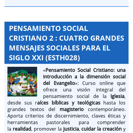
PENSAMIENTO SOCIAL
CRISTIANO 2 : CUATRO GRANDES
MENSAJES SOCIALES PARA EL
SIGLO XXI (ESTH028)
«
Pensamiento Social Cristiano: una
introducción a la dimensión social
del Evangelio
»: Curso online que
ofrece una visión integral del
pensamiento social de la
Iglesia
,
desde sus r
aíces bíblicas y teológicas
hasta los
grandes textos del
magisterio
contemporáneo.
Aporta criterios de discernimiento, claves éticas y
herramientas pastorales para comprender
la
realidad
, promover la
justicia
,
cuidar la creación
y