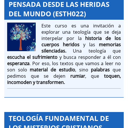
PENSADA DESDE LAS HERIDAS
DEL MUNDO (ESTH022)
Este curso es una invitación a
explorar una teología que se deja
interpelar por la
historia de los
cuerpos heridos
y las
memorias
silenciadas.
Una teología que
escucha el sufrimiento
y busca responder a él con
esperanza
. Por eso, los textos que vamos a leer no
son solo
material de estudio
, sino
palabras
que
pedimos que se dejen
rumiar
, que
toquen,
incomoden y transformen.
TEOLOGÍA FUNDAMENTAL DE
LOS MISTERIOS CRISTIANOS