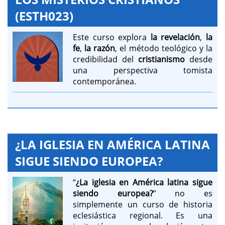
(ESTH023)
Este curso explora
la revelación
,
la
fe
,
la razón
, el método teológico y la
credibilidad del
cristianismo
desde
una perspectiva tomista
contemporánea.
¿LA IGLESIA EN AMÉRICA LATINA
SIGUE SIENDO EUROPEA?
“
¿La iglesia en América latina sigue
siendo europea?
” no es
simplemente un curso de historia
eclesiástica regional. Es una