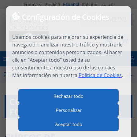
Français
English
Español
Italiano
العربية
Configuración de Cookies
Usamos cookies para mejorar su experiencia de
navegación, analizar nuestro tráfico y mostrarle
anuncios o contenidos personalizados. Al hacer
MENÚ
clic en “Aceptar todo” usted da su
Iniciar sesión
consentimiento a nuestro uso de las cookies.
PROGRAMAS
Más información en nuestra
Política de Cookies
.
Rechazar todo
CURSOS A DISTANCIA:
FORMACIÓN A LA CARTA
Personalizar
Aceptar todo