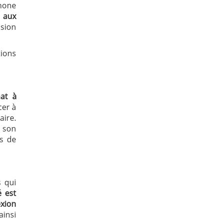
phone
 aux
sion
ions
at à
cer à
aire.
à son
as de
s qui
é est
xion
ainsi