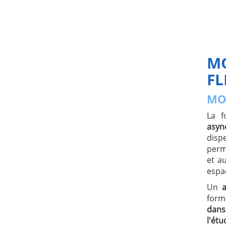
MO
FL
MO
La f
asyn
dis
perm
et a
espac
Un
form
dan
l'étu