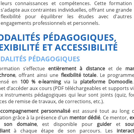
leurs connaissances et compétences. Cette formation
s'adapte aux contraintes individuelles, offrant une grande
flexibilité pour équilibrer les études avec d'autres
engagements professionnels et personnels.
DALITÉS PÉDAGOGIQUES,
EXIBILITÉ ET ACCESSIBILITÉ
DALITÉS PÉDAGOGIQUES
ormation s’effectue
entièrement à distance
et de
man
chrone
, offrant ainsi une
flexibilité totale
. Le programme
pensé en
100 % e-learning
via la
plateforme Domoodle
et d’accéder aux cours (PDF téléchargeables et supports v
ux instruments pédagogiques qui leur sont joints (quiz, f
es de remise de travaux, de corrections, etc.).
accompagnement personnalisé
est assuré tout au long d
ation grâce à la présence d'un
mentor dédié
. Ce mentor,
e
s son domaine
, est disponible pour
guider
et
sou
diant
à chaque étape de son parcours. Les
interac