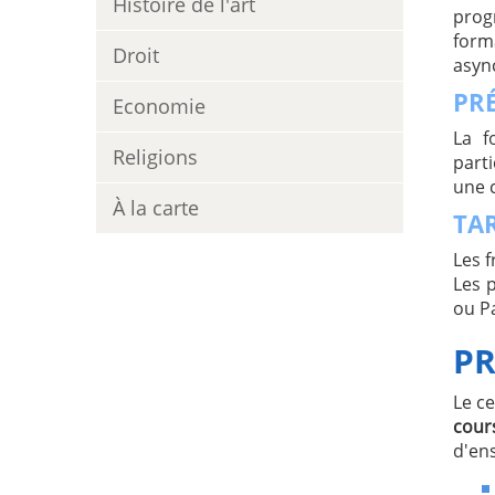
Histoire de l'art
prog
form
Droit
asyn
PR
Economie
La f
Religions
parti
une 
À la carte
TAR
Les f
Les 
ou P
P
Le ce
cour
d'en