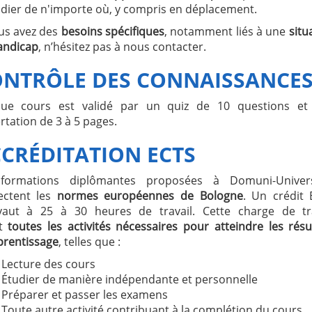
udier de n'importe où, y compris en déplacement.
ous avez des
besoins spécifiques
, notamment liés à une
situ
andicap
, n’hésitez pas à nous contacter.
NTRÔLE DES CONNAISSANCE
ue cours est validé par un quiz de 10 questions et
rtation de 3 à 5 pages.
CRÉDITATION ECTS
formations diplômantes proposées à Domuni-Univers
ectent les
normes européennes de Bologne
. Un crédit
vaut à 25 à 30 heures de travail. Cette charge de tra
ut
toutes les activités nécessaires pour atteindre les résu
prentissage
, telles que :
Lecture des cours
Étudier de manière indépendante et personnelle
Préparer et passer les examens
Toute autre activité contribuant à la complétion du cours