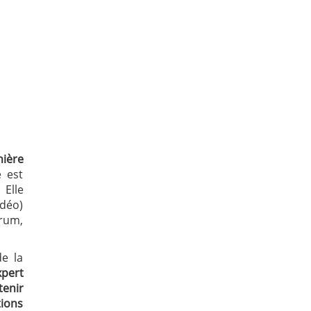
ière
 est
. Elle
idéo)
orum,
e la
xpert
tenir
tions