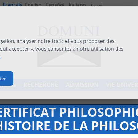
Français
English
Español
Italiano
العربية
gation, analyser notre trafic et vous proposer des
out accepter », vous consentez à notre utilisation des
s
.
ter
TIONS
RECHERCHE
ADMISSION
VIE UNIVER
ERTIFICAT PHILOSOPHIQ
HISTOIRE DE LA PHILO