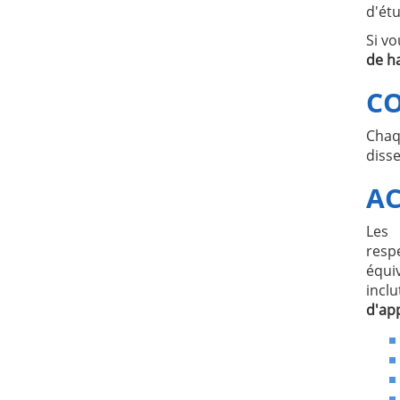
d'ét
Si v
de h
CO
Chaq
disse
AC
Les 
resp
équi
incl
d'ap