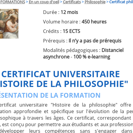
FORMATIONS
>
En un coup d'oeil
>
Certificats
>
Philosophie
>
Certificat phi
Durée :
12 mois
Volume horaire :
450 heures
Crédits :
15 ECTS
Prérequis :
Il n’y a pas de prérequis
Modalités pédagogiques :
Distanciel
asynchrone
-
100 % e-learning
 CERTIFICAT UNIVERSITAIRE
ISTOIRE DE LA PHILOSOPHIE"
ÉSENTATION DE LA FORMATION
ertificat universitaire "Histoire de la philosophie" offr
ation approfondie et spécifique sur l'évolution de la p
osophique à travers les âges. Ce certificat, correspondant
, est conçu pour permettre aux étudiants et aux professio
développer leurs compétences sans s'engager dan