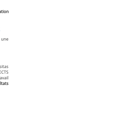
ation
S
 une
itas
 ECTS
vail
ltats