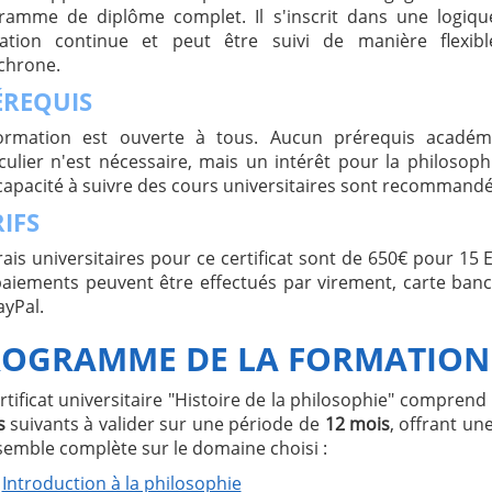
ramme de diplôme complet. Il s'inscrit dans une logiqu
ation continue et peut être suivi de manière flexibl
chrone.
ÉREQUIS
ormation est ouverte à tous. Aucun prérequis académ
culier n'est nécessaire, mais un intérêt pour la philosoph
capacité à suivre des cours universitaires sont recommandé
IFS
rais universitaires pour ce certificat sont de 650€ pour 15 
paiements peuvent être effectués par virement, carte banc
ayPal.
ROGRAMME DE LA FORMATION
rtificat universitaire "Histoire de la philosophie" comprend
s
suivants à valider sur une période de
12 mois
, offrant un
semble complète sur le domaine choisi :
Introduction à la philosophie