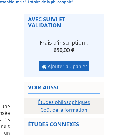
losophique 1 : "Histoire de la philosophie"
AVEC SUIVI ET
VALIDATION
Frais d'inscription :
650,00 €
Ajouter au panier
VOIR AUSSI
Études philosophiques
e une
Coût de la formation
ensée
 à 15
ÉTUDES CONNEXES
nnels
s un