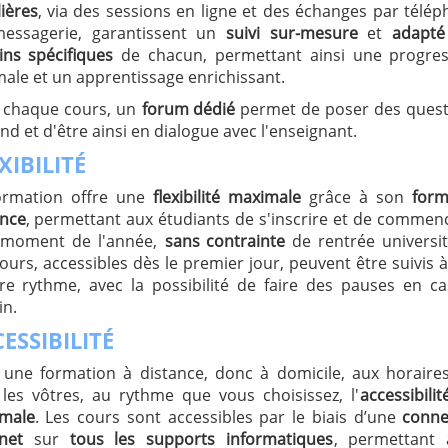
ières
, via des sessions en ligne et des échanges par télé
essagerie, garantissent un
suivi sur-mesure
et
adapté
ins spécifiques
de chacun, permettant ainsi une progres
ale et un apprentissage enrichissant.
 chaque cours, un
forum dédié
permet de poser des quest
nd et d'être ainsi en dialogue avec l'enseignant.
XIBILITÉ
ormation offre une
flexibilité maximale
grâce à son
form
ance
, permettant aux étudiants de s'inscrire et de commen
 moment de l'année,
sans contrainte
de rentrée universit
ours, accessibles dès le premier jour, peuvent être suivis 
re rythme, avec la possibilité de faire des pauses en c
in.
ESSIBILITÉ
 une formation à distance, donc à domicile, aux horaire
 les vôtres, au rythme que vous choisissez, l'
accessibilit
male
. Les cours sont accessibles par le biais d’une
conne
rnet
sur
tous les supports informatiques
, permettant 