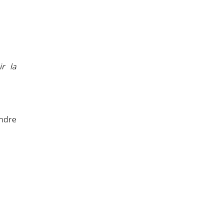
r la
indre