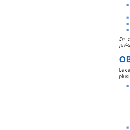
En c
prése
OB
Le ce
plusi