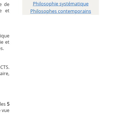
Philosophie systématique
e de
e et
Philosophes contemporains
ique
ie et
s.
ECTS.
aire,
 les
5
e vue