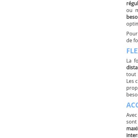
régul
ou m
beso
optim
Pour
de fo
FLE
La f
dist
tout
Les c
prop
beso
ACC
Avec
sont
maxi
inte