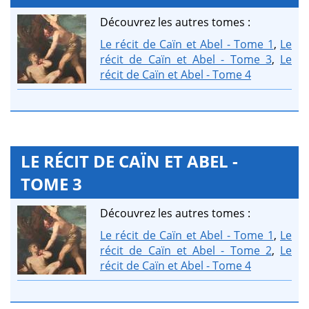
Découvrez les autres tomes :
Le récit de Caïn et Abel - Tome 1
,
Le
récit de Caïn et Abel - Tome 3
,
Le
récit de Caïn et Abel - Tome 4
LE RÉCIT DE CAÏN ET ABEL -
TOME 3
Découvrez les autres tomes :
Le récit de Caïn et Abel - Tome 1
,
Le
récit de Caïn et Abel - Tome 2
,
Le
récit de Caïn et Abel - Tome 4