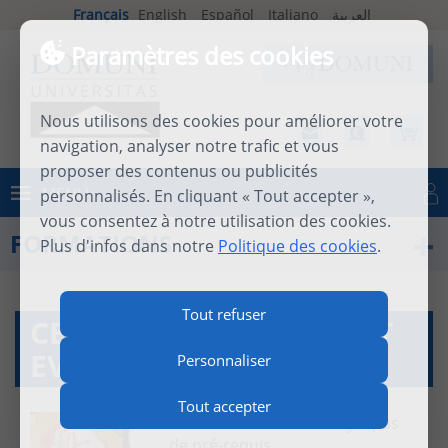
Français
English
Español
Italiano
العربية
Paramètres des cookies
Nous utilisons des cookies pour améliorer votre
navigation, analyser notre trafic et vous
proposer des contenus ou publicités
MENU
personnalisés. En cliquant « Tout accepter »,
Se connecter
vous consentez à notre utilisation des cookies.
FORMATIONS
Plus d'infos dans notre
Politique des cookies
.
Tout refuser
CERT. GENÈSE : ADAM ET
EVE, CAÏN ET ABEL
Personnaliser
Tout accepter
Conditions d’accès : Il n’y a pas
de pré-requis