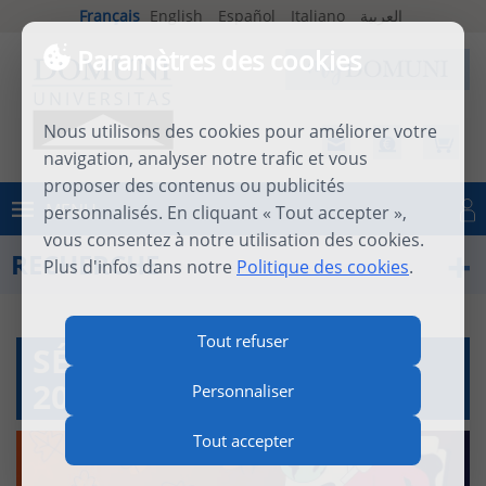
Français
English
Español
Italiano
العربية
Paramètres des cookies
Nous utilisons des cookies pour améliorer votre
navigation, analyser notre trafic et vous
proposer des contenus ou publicités
MENU
personnalisés. En cliquant « Tout accepter »,
Se connecter
vous consentez à notre utilisation des cookies.
RECHERCHE
Plus d'infos dans notre
Politique des cookies
.
Tout refuser
SÉMINAIRES AUTOMNE
2026
Personnaliser
Tout accepter