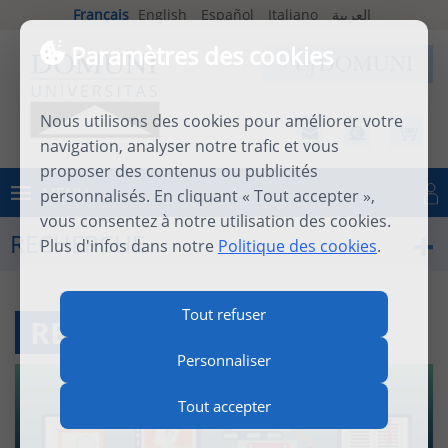
Français
English
Español
Italiano
العربية
Paramètres des cookies
Nous utilisons des cookies pour améliorer votre
navigation, analyser notre trafic et vous
proposer des contenus ou publicités
MENU
personnalisés. En cliquant « Tout accepter »,
Se connecter
vous consentez à notre utilisation des cookies.
RECHERCHE
Plus d'infos dans notre
Politique des cookies
.
Tout refuser
RESSOURCES EN LIGNE
Personnaliser
Tout accepter