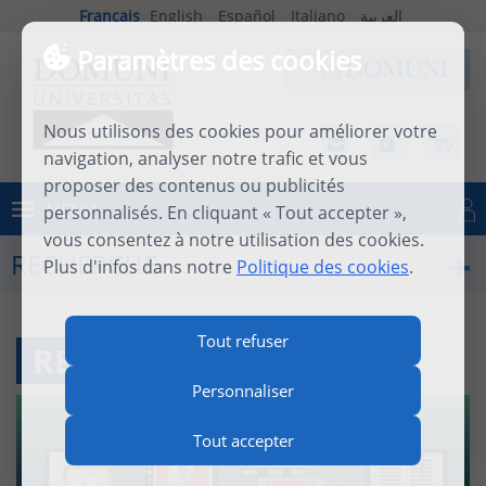
Français
English
Español
Italiano
العربية
Paramètres des cookies
Nous utilisons des cookies pour améliorer votre
navigation, analyser notre trafic et vous
proposer des contenus ou publicités
MENU
personnalisés. En cliquant « Tout accepter »,
Se connecter
vous consentez à notre utilisation des cookies.
RECHERCHE
Plus d'infos dans notre
Politique des cookies
.
Tout refuser
RESSOURCES EN LIGNE
Personnaliser
Tout accepter