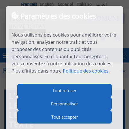
Français
English
Español
Italiano
العربية
Paramètres des cookies
Nous utilisons des cookies pour améliorer votre
navigation, analyser notre trafic et vous
proposer des contenus ou publicités
MENU
personnalisés. En cliquant « Tout accepter »,
Se connecter
vous consentez à notre utilisation des cookies.
RECHERCHE
Plus d'infos dans notre
Politique des cookies
.
Tout refuser
L’APPROCHE
LEXICOMÉTRIQUE DANS
Personnaliser
LE COMMENTAIRE DE
Tout accepter
TEXTE