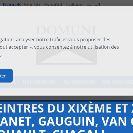
Français
English
Español
Italiano
العربية
gation, analyser notre trafic et vous proposer des
out accepter », vous consentez à notre utilisation des
s
.
ter
TIONS
RECHERCHE
ADMISSION
VIE UNIVER
EINTRES DU XIXÈME ET 
ANET, GAUGUIN, VAN