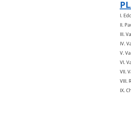
PL
I. E
II. P
III. 
IV. 
V. V
VI. V
VII. 
VIII.
IX. C