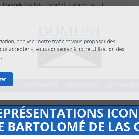
Français
English
Español
Italiano
العربية
gation, analyser notre trafic et vous proposer des
out accepter », vous consentez à notre utilisation des
s
.
ter
TIONS
RECHERCHE
ADMISSION
VIE UNIVER
EPRÉSENTATIONS ICO
E BARTOLOMÉ DE LAS C