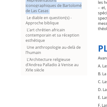
Représentations
les 
iconographiques de Bartolomé
– et,
de Las Casas
spéci
Le diable en question(s) -
spec
Approche biblique
mess
théol
L’art chrétien africain
contemporain et sa réception
esthétique
P
Une anthropologie au-delà de
l’humain
Avan
L’Architecture religieuse
d’Andrea Palladio à Venise au
A. La
XVIe siècle
B. La
C. L
D. L
E. L
F. L