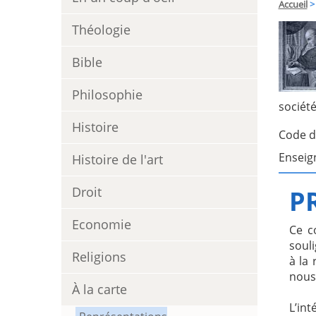
Accueil
>
Théologie
Bible
Philosophie
société
Histoire
Code d
Enseig
Histoire de l'art
Droit
P
Economie
Ce co
soul
Religions
à la
nous 
À la carte
L’int