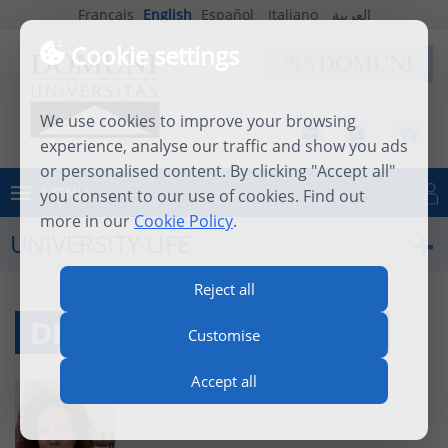
Français
English
Español
Italiano
العربية
Cookie settings
We use cookies to improve your browsing
experience, analyse our traffic and show you ads
or personalised content. By clicking "Accept all"
MENU
you consent to our use of cookies. Find out
Log in
more in our
Cookie Policy
.
UNIVERSITY LIFE
Reject all
DR MARION DAPSANCE
Customise
Accept all