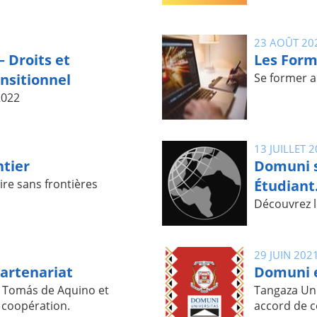
23 AOÛT 20
– Droits et
Les Form
ansitionnel
Se former au
2022
13 JUILLET 
tier
Domuni s
ire sans frontières
Étudiant
Découvrez l'
29 JUIN 202
artenariat
Domuni e
o Tomás de Aquino et
Tangaza Uni
 coopération.
accord de c