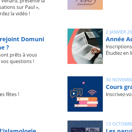
 Venard, présente la
ations sur Paul »,
dez la vidéo !
2 JANVIER 2
rejoint Domuni
Année A
ne ?
Inscription
Étudiez en li
sont prêts à vous
vos questions !
30 NOVEMB
Cours gr
s fêtes !
Inscrivez-v
13 OCTOBRE
 l'islamologie
Les paru