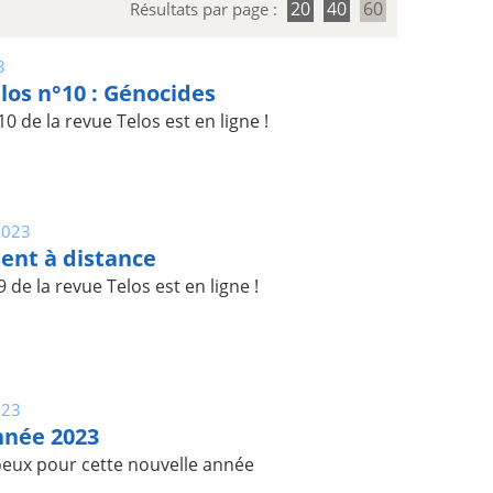
20
40
60
Résultats par page :
3
los n°10 : Génocides
 de la revue Telos est en ligne !
2023
sent à distance
de la revue Telos est en ligne !
023
nnée 2023
oeux pour cette nouvelle année