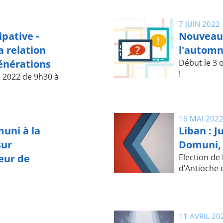
7 JUIN 2022
pative -
Nouveaux
a relation
l'automn
énérations
Début le 3 
!
e 2022 de 9h30 à
16 MAI 202
uni à la
Liban : J
sur
Domuni, 
eur de
Election de 
d’Antioche 
11 AVRIL 20