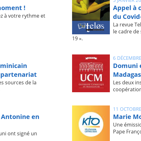
moment !
Appel à c
ez à votre rythme et
du Covid
La revue Te
le cadre de
19 ».
6 DÉCEMBRE
ominicain
Domuni e
 partenariat
Madagasc
es sources de la
Les deux in
.
coopération
11 OCTOBRE
é Antonine en
Marie M
Une émission
Pape Franço
uni ont signé un