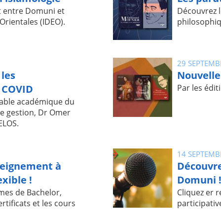
t entre Domuni et
Découvrez l
 Orientales (IDEO).
philosophi
29 SEPTEMB
 les
Nouvelle
u COVID
Par les édi
nsable académique du
e gestion, Dr Omer
ELOS.
14 SEPTEMB
seignement à
Découvre
exible !
Domuni 
es de Bachelor,
Cliquez er 
rtificats et les cours
participativ