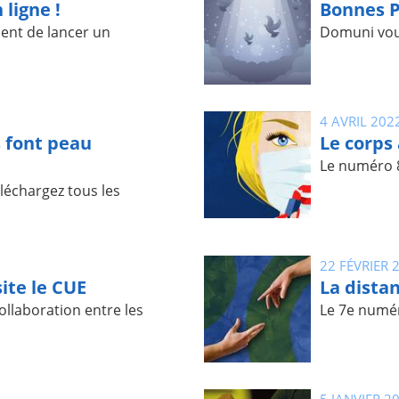
 ligne !
Bonnes P
ent de lancer un
Domuni vous
4 AVRIL 202
s font peau
Le corps 
Le numéro 8 
téléchargez tous les
22 FÉVRIER 
ite le CUE
La distan
ollaboration entre les
Le 7e numér
5 JANVIER 2