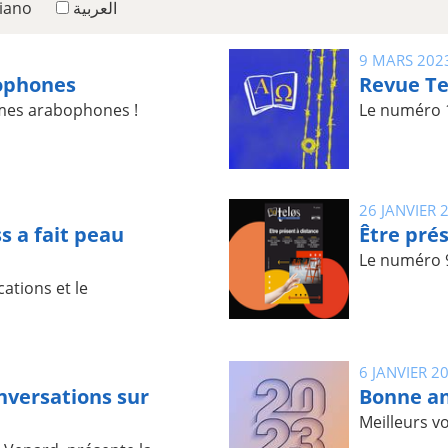
liano
العربية
9 MARS 202
ophones
Revue Te
mes arabophones !
Le numéro 10
26 JANVIER 
s a fait peau
Être pré
Le numéro 9 
ations et le
6 JANVIER 2
nversations sur
Bonne a
Meilleurs v