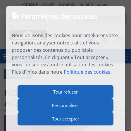
Français
English
Español
Italiano
العربية
Paramètres des cookies
Nous utilisons des cookies pour améliorer votre
navigation, analyser notre trafic et vous
proposer des contenus ou publicités
MENU
personnalisés. En cliquant « Tout accepter »,
Se connecter
vous consentez à notre utilisation des cookies.
Plus d'infos dans notre
Politique des cookies
.
NEWS
NOMINATIONS ET VIE
Tout refuser
ACADÉMIQUE
Personnaliser
Tout accepter